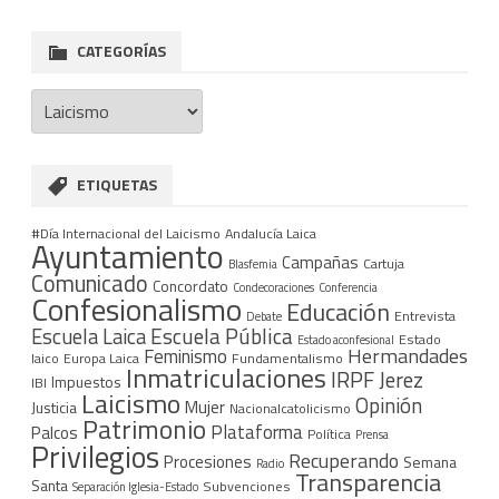
CATEGORÍAS
Categorías
ETIQUETAS
#Día Internacional del Laicismo
Andalucía Laica
Ayuntamiento
Campañas
Cartuja
Blasfemia
Comunicado
Concordato
Condecoraciones
Conferencia
Confesionalismo
Educación
Entrevista
Debate
Escuela Pública
Escuela Laica
Estado
Estado aconfesional
Hermandades
Feminismo
laico
Europa Laica
Fundamentalismo
Inmatriculaciones
IRPF
Jerez
Impuestos
IBI
Laicismo
Opinión
Mujer
Justicia
Nacionalcatolicismo
Patrimonio
Plataforma
Palcos
Política
Prensa
Privilegios
Recuperando
Procesiones
Semana
Radio
Transparencia
Santa
Subvenciones
Separación Iglesia-Estado