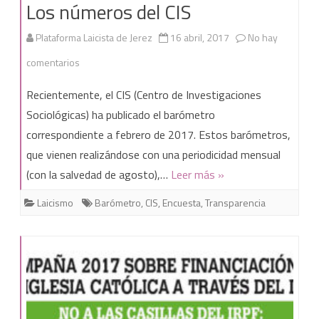
Los números del CIS
Plataforma Laicista de Jerez
16 abril, 2017
No hay
en
comentarios
Los
Recientemente, el CIS (Centro de Investigaciones
números
Sociológicas) ha publicado el barómetro
correspondiente a febrero de 2017. Estos barómetros,
del
que vienen realizándose con una periodicidad mensual
CIS
(con la salvedad de agosto),…
Leer más »
Laicismo
Barómetro
,
CIS
,
Encuesta
,
Transparencia