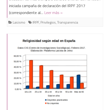
iniciada campaña de declaración del IRPF 2017
montamos
(correspondiente al…
Leer más »
una
Laicismo
IRPF
,
Privilegios
,
Transparencia
iglesia?