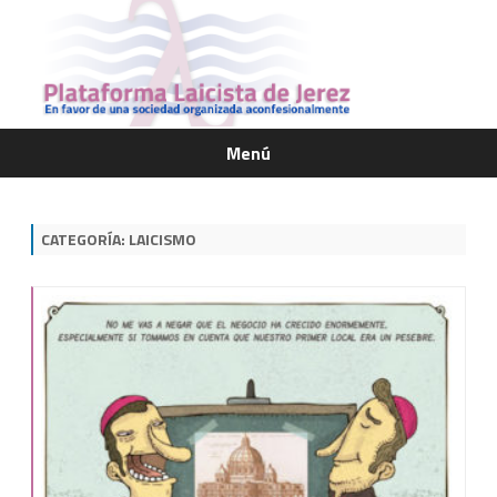
Menú
Saltar
contenido
CATEGORÍA:
LAICISMO