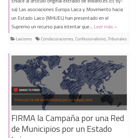
Enlace al artículo original extraído de eldiario.es (cc by-
al
sa) Las asociaciones Europa Laica y Movimiento hacia
un Estado Laico (MHUEL) han presentado en el
Supremo
Supremo un recurso para intentar que…
Leer más »
el
Laicismo
Condecoraciones
,
Confesionalismo
,
Tribunales
caso
de
la
medalla
policial
que
dio
FIRMA la Campaña por una Red
Fernández
de Municipios por un Estado
Díaz
a