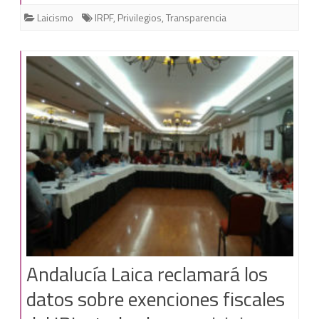
Laicismo
IRPF
,
Privilegios
,
Transparencia
Católica,
ni
a
otros
fines
sociales»
Andalucía Laica reclamará los
datos sobre exenciones fiscales