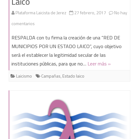
Laico
la
Plataforma Laicista de Jerez
27 febrero, 2017
No hay
Virgen
en
comentarios
del
FIRMA
RESPALDA con tu firma la creación de una “RED DE
Amor
la
MUNICIPIOS POR UN ESTADO LAICO“, cuyo objetivo
será el establecer la legitimidad secular de las
Campaña
instituciones públicas, para que no…
Leer más »
por
Laicismo
Campañas
,
Estado laico
una
Red
de
Municipios
por
un