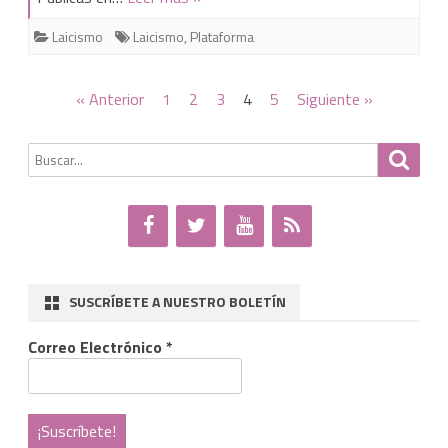
las
Laicismo
Laicismo
,
Plataforma
imposiciones
religiosas
Paginación
« Anterior
1
2
3
4
5
Siguiente »
con
de
una
Buscar
Busca
entradas
por:
Plataforma
Laicista
SUSCRÍBETE A NUESTRO BOLETÍN
Correo Electrónico
*