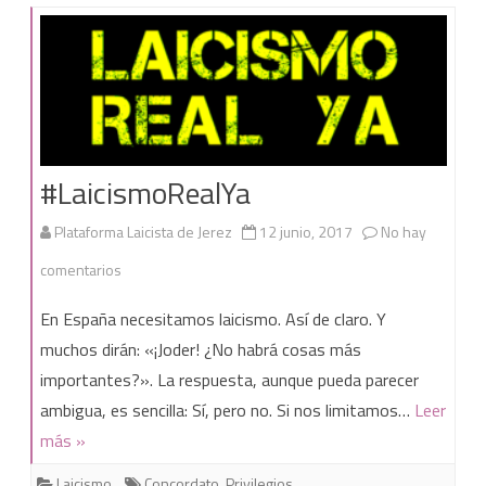
#LaicismoRealYa
Plataforma Laicista de Jerez
12 junio, 2017
No hay
en
comentarios
#LaicismoRealYa
En España necesitamos laicismo. Así de claro. Y
muchos dirán: «¡Joder! ¿No habrá cosas más
importantes?». La respuesta, aunque pueda parecer
ambigua, es sencilla: Sí, pero no. Si nos limitamos…
Leer
más »
Laicismo
Concordato
,
Privilegios