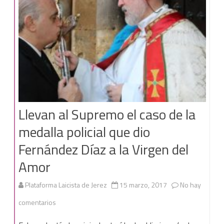
del
IBI
a
todos
los
municipios
Llevan al Supremo el caso de la
andaluces
medalla policial que dio
de
Fernández Díaz a la Virgen del
más
Amor
de
10.000
Plataforma Laicista de Jerez
15 marzo, 2017
No hay
habitantes
en
comentarios
Llevan