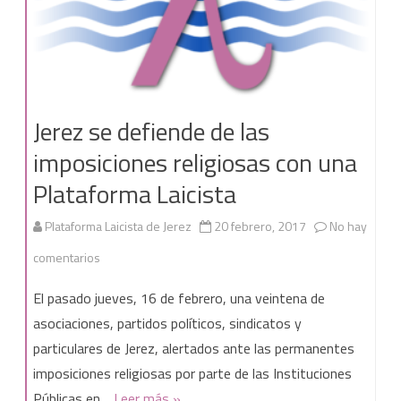
Estado
Laico
Jerez se defiende de las
imposiciones religiosas con una
Plataforma Laicista
Plataforma Laicista de Jerez
20 febrero, 2017
No hay
en
comentarios
Jerez
El pasado jueves, 16 de febrero, una veintena de
se
asociaciones, partidos políticos, sindicatos y
particulares de Jerez, alertados ante las permanentes
defiende
imposiciones religiosas por parte de las Instituciones
de
Públicas en…
Leer más »