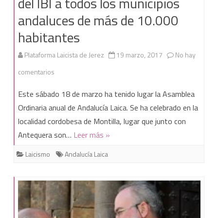
del IBI a todos los municipios
andaluces de más de 10.000
habitantes
Plataforma Laicista de Jerez
19 marzo, 2017
No hay
en
comentarios
Andalucía
Este sábado 18 de marzo ha tenido lugar la Asamblea
Laica
Ordinaria anual de Andalucía Laica. Se ha celebrado en la
localidad cordobesa de Montilla, lugar que junto con
reclamará
Antequera son…
Leer más »
los
Laicismo
Andalucía Laica
datos
sobre
exenciones
fiscales