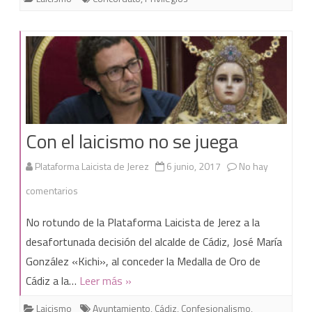
Con el laicismo no se juega
Plataforma Laicista de Jerez
6 junio, 2017
No hay
en
comentarios
Con
No rotundo de la Plataforma Laicista de Jerez a la
el
desafortunada decisión del alcalde de Cádiz, José María
González «Kichi», al conceder la Medalla de Oro de
laicismo
Cádiz a la…
Leer más »
no
Laicismo
Ayuntamiento
,
Cádiz
,
Confesionalismo
,
se