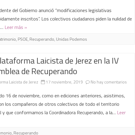
bienes
Recuper
idente del Gobierno anunció “modificaciones legislativas
de
exige
ebidamente inscritos”. Los colectivos ciudadanos piden la nulidad de
os…
Leer más »
dominio
a
público
Sánchez
atrimonio
,
PSOE
,
Recuperando
,
Unidas Podemos
que
lataforma Laicista de Jerez en la IV
retire
mblea de Recuperando
el
recurso
en
orma Laicista de Jerez
17 noviembre, 2019
No hay comentarios
contra
La
do 16 de noviembre, como en ediciones anteriores, asistimos,
Transpar
Plat
on los compañeros de otros colectivos de todo el territorio
al y que conformamos la Coordinadora Recuperando, a la…
Leer
en
Laici
cumplimi
de
imonio
,
Recuperando
del
Jere