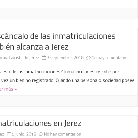
scándalo de las inmatriculaciones
ién alcanza a Jerez
en
orma Laicista de Jerez
3 septiembre, 2018
No hay comentarios
El
 eso de las inmatriculaciones? Inmatricular es inscribir por
escá
 vez un bien no registrado. Cuando una persona o sociedad posee
er más »
de
las
inmat
atriculaciones en Jerez
tamb
alca
en
rez
5 junio, 2018
No hay comentarios