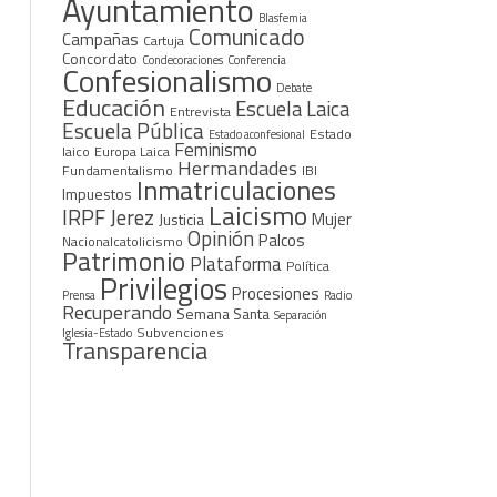
Ayuntamiento
Blasfemia
ando
Comunicado
Campañas
Cartuja
Concordato
Condecoraciones
Conferencia
Confesionalismo
Debate
Educación
Escuela Laica
Entrevista
Escuela Pública
Estado
Estado aconfesional
Feminismo
laico
Europa Laica
Hermandades
Fundamentalismo
IBI
Inmatriculaciones
Impuestos
Laicismo
IRPF
Jerez
Mujer
Justicia
Opinión
Palcos
Nacionalcatolicismo
Patrimonio
Plataforma
Política
Privilegios
Procesiones
Prensa
Radio
Recuperando
Semana Santa
Separación
Subvenciones
Iglesia-Estado
Transparencia
encia
aforma
sta
ento
z