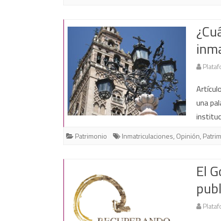
¿Cuá
inma
Plataf
Artícul
una pal
institu
Patrimonio
Inmatriculaciones
,
Opinión
,
Patri
El G
publ
Plataf