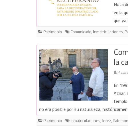
Nota de
en la q
que ya 
Patrimonio
Comunicado
,
Inmatriculaciones
,
P
Comu
la c
Plataf
En 1998
Aznar, 
templos
no era posible por su naturaleza, históricament
Patrimonio
Inmatriculaciones
,
Jerez
,
Patrimon