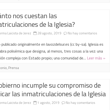
anuncio
en
nto nos cuestan las
de
la
triculaciones de la Iglesia?
investidu
IV
en
orma Laicista de Jerez
28 agosto, 2019
No hay comentarios
sobre
Asa
¿Cuánto
inmatricu
de
o publicado originalmente en lavozdelsur.es (cc by-sa). Iglesia es
nos
abra polisémica que designa, al menos, tres cosas a la vez: una
Rec
ción compleja con Estado propio; una comunidad de…
Leer más »
cuestan
las
monio
,
Prensa
inmatric
obierno incumple su compromiso de
de
icar las inmatriculaciones de la Iglesia
la
Iglesia?
en
orma Laicista de Jerez
1 agosto, 2019
No hay comentarios