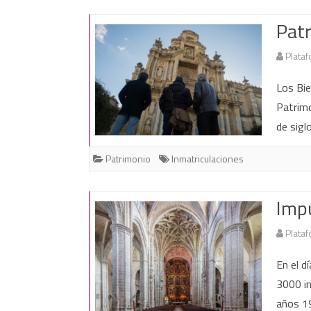
Patr
Plataf
Los Bie
Patrimo
de sigl
Patrimonio
Inmatriculaciones
Impu
Plataf
En el d
3000 in
años 1