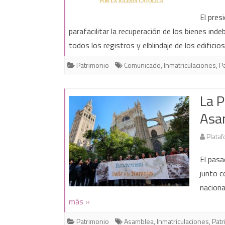
El pres
parafacilitar la recuperación de los bienes ind
todos los registros y elblindaje de los edifici
Patrimonio
Comunicado
,
Inmatriculaciones
,
P
La P
Asa
Plataf
El pasa
junto c
nacion
más »
Patrimonio
Asamblea
,
Inmatriculaciones
,
Patr