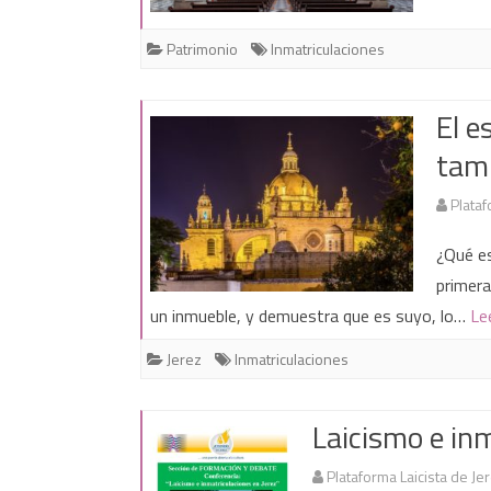
Patrimonio
Inmatriculaciones
El e
tamb
Plataf
¿Qué es
primera
un inmueble, y demuestra que es suyo, lo…
Le
Jerez
Inmatriculaciones
Laicismo e inm
Plataforma Laicista de Je