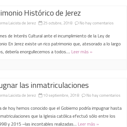
la
imonio Histórico de Jerez
catedral
en
orma Laicista de Jerez
25 octubre, 2018
No hay comentarios
de
Patrimo
Jerez
nes de Interés Cultural ante el incumplimiento de la Ley de
Históric
nio En Jerez existe un rico patrimonio que, atesorado a lo largo
os, debería enorgullecernos a todos….
Leer más »
de
Jerez
gnar las inmatriculaciones
en
orma Laicista de Jerez
10 septiembre, 2018
No hay comentarios
Imp
ía de hoy hemos conocido que el Gobierno podría impugnar hasta
las
matriculaciones que la Iglesia católica efectuó sólo entre los
998 y 2015 ‒las incontables realizadas…
Leer más »
inm