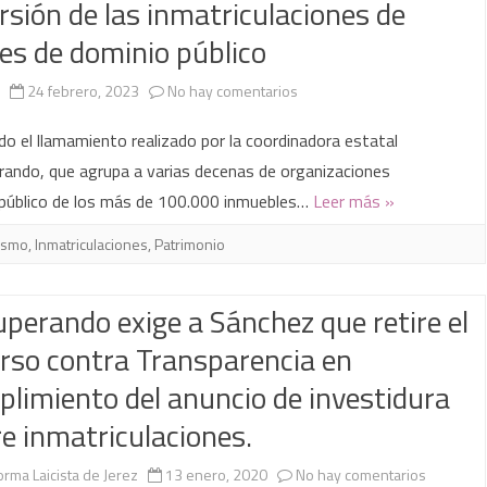
rsión de las inmatriculaciones de
es de dominio público
en
24 febrero, 2023
No hay comentarios
Nueva
do el llamamiento realizado por la coordinadora estatal
concentración
ando, que agrupa a varias decenas de organizaciones
 público de los más de 100.000 inmuebles…
Leer más »
para
solicitar
ismo
,
Inmatriculaciones
,
Patrimonio
la
perando exige a Sánchez que retire el
reversión
rso contra Transparencia en
de
limiento del anuncio de investidura
las
e inmatriculaciones.
inmatriculaciones
de
en
orma Laicista de Jerez
13 enero, 2020
No hay comentarios