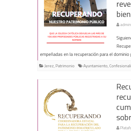
reve
bien
admin
Siguien
Recuper
empeñadas en la recuperación para el dominio
Jerez
,
Patrimonio
Ayuntamiento
,
Confesional
Recu
recu
cump
sobr
Plataf