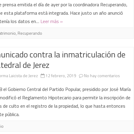
El
 prensa emitida el día de ayer por la coordinadora Recuperando,
Gobierno
ue esta plataforma está integrada. Hace justo un año anunció
tenía los datos en…
Leer más »
incumple
su
atrimonio
,
Recuperando
compromi
nicado contra la inmatriculación de
de
atedral de Jerez
publicar
las
en
orma Laicista de Jerez
12 febrero, 2019
No hay comentarios
inmatricu
Comuni
 el Gobierno Central del Partido Popular, presidido por José María
de
contra
modificó el Reglamento Hipotecario para permitir la inscripción de
 de culto en el registro de la propiedad, lo que hasta entonces
la
la
e pública.
Iglesia
inmatric
io
de