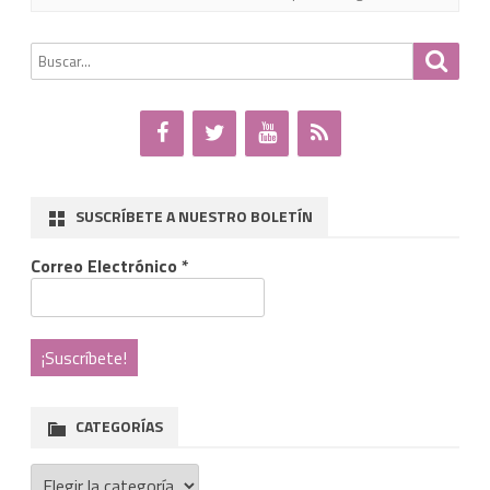
la
Santa
Buscar
Busca
por:
Sede
SUSCRÍBETE A NUESTRO BOLETÍN
Correo Electrónico
*
CATEGORÍAS
Categorías