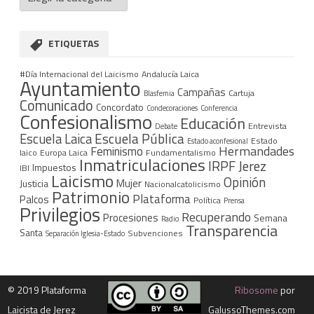
ETIQUETAS
#Día Internacional del Laicismo
Andalucía Laica
Ayuntamiento
Campañas
Cartuja
Blasfemia
Comunicado
Concordato
Condecoraciones
Conferencia
Confesionalismo
Educación
Entrevista
Debate
Escuela Pública
Escuela Laica
Estado
Estado aconfesional
Hermandades
Feminismo
laico
Europa Laica
Fundamentalismo
Inmatriculaciones
IRPF
Jerez
Impuestos
IBI
Laicismo
Opinión
Mujer
Justicia
Nacionalcatolicismo
Patrimonio
Plataforma
Palcos
Política
Prensa
Privilegios
Recuperando
Procesiones
Semana
Radio
Transparencia
Santa
Subvenciones
Separación Iglesia-Estado
©
2019 Plataforma
Ribosome
por
Laicista de Jerez
GalussoThemes.com