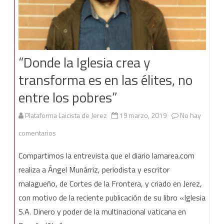
“Donde la Iglesia crea y
transforma es en las élites, no
entre los pobres”
Plataforma Laicista de Jerez
19 marzo, 2019
No hay
en
comentarios
“Donde
Compartimos la entrevista que el diario lamarea.com
la
realiza a Ángel Munárriz, periodista y escritor
malagueño, de Cortes de la Frontera, y criado en Jerez,
Iglesia
con motivo de la reciente publicación de su libro «Iglesia
crea
S.A. Dinero y poder de la multinacional vaticana en
y