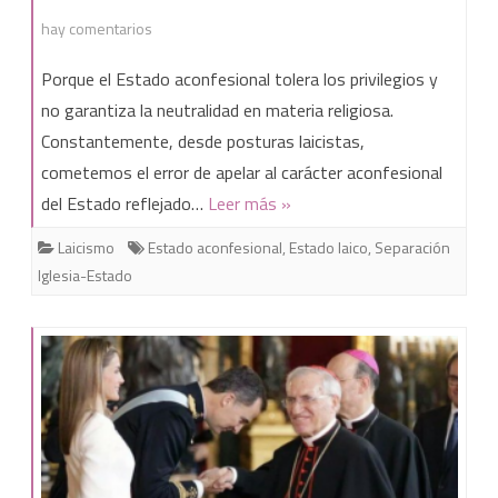
en
hay comentarios
¡Estado
Porque el Estado aconfesional tolera los privilegios y
laico
no garantiza la neutralidad en materia religiosa.
Constantemente, desde posturas laicistas,
ya!
cometemos el error de apelar al carácter aconfesional
del Estado reflejado…
Leer más »
Laicismo
Estado aconfesional
,
Estado laico
,
Separación
Iglesia-Estado