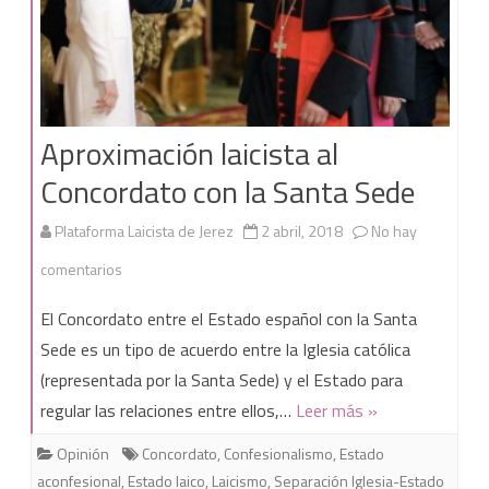
Aproximación laicista al
Concordato con la Santa Sede
Plataforma Laicista de Jerez
2 abril, 2018
No hay
en
comentarios
Aproximación
El Concordato entre el Estado español con la Santa
laicista
Sede es un tipo de acuerdo entre la Iglesia católica
(representada por la Santa Sede) y el Estado para
al
regular las relaciones entre ellos,…
Leer más »
Concordato
Opinión
Concordato
,
Confesionalismo
,
Estado
con
aconfesional
,
Estado laico
,
Laicismo
,
Separación Iglesia-Estado