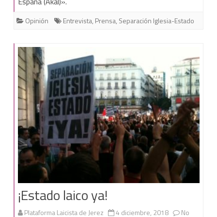
España (Akal)».
transforma
Opinión
Entrevista
,
Prensa
,
Separación Iglesia-Estado
es
en
las
élites,
no
entre
los
pobres”
¡Estado laico ya!
Plataforma Laicista de Jerez
4 diciembre, 2018
No