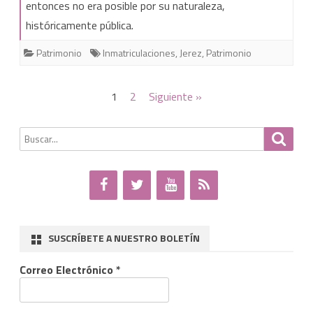
entonces no era posible por su naturaleza,
de
históricamente pública.
la
Patrimonio
Inmatriculaciones
,
Jerez
,
Patrimonio
catedral
de
Paginación
1
2
Siguiente »
Jerez
de
Buscar
Busca
entradas
por:
SUSCRÍBETE A NUESTRO BOLETÍN
Correo Electrónico
*