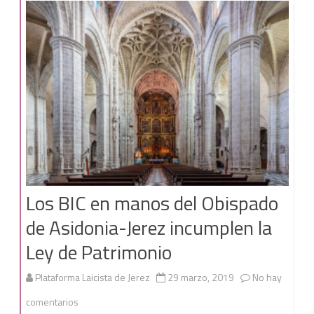
ni
a
otros
fines.
Los BIC en manos del Obispado
de Asidonia-Jerez incumplen la
Ley de Patrimonio
Plataforma Laicista de Jerez
29 marzo, 2019
No hay
en
comentarios