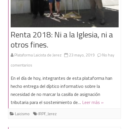
Renta 2018: Ni a la Iglesia, ni a
otros fines.
Plataforma Laicista de Jerez
23 mayo, 2019
No hay
en
comentarios
Renta
En el día de hoy, integrantes de esta plataforma han
2018:
hecho entrega del díptico informativo sobre la
necesidad de no marcar la casilla de asignación
Ni
tributaria para el sostenimiento de…
Leer más »
a
Laicismo
IRPF
,
Jerez
la
Iglesia,