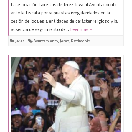
La
La asociación Laicistas de Jerez lleva al Ayuntamiento
asociación
ante la Fiscalía por supuestas irregularidades en la
cesión de locales a entidades de carácter religioso y la
Laicistas
ausencia de seguimiento de…
Leer más »
de
Jerez
Ayuntamiento
,
Jerez
,
Patrimonio
Jerez
lleva
al
Ayuntamiento
ante
la
Fiscalía.