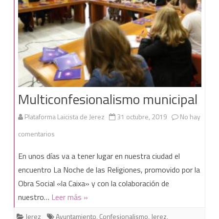
Multiconfesionalismo municipal
Plataforma Laicista de Jerez
31 octubre, 2019
No hay
en
comentarios
Multiconfesionalismo
En unos días va a tener lugar en nuestra ciudad el
municipal
encuentro La Noche de las Religiones, promovido por la
Obra Social «la Caixa» y con la colaboración de
nuestro…
Leer más »
Jerez
Ayuntamiento
,
Confesionalismo
,
Jerez
,