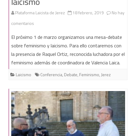
laicismo
Plataforma Laicista de Jerez
18 febrero, 2019
No hay
en
comentarios
Mesa-
El próximo 1 de marzo organizamos una mesa-debate
debate
sobre feminismo y laicismo. Para ello contaremos con
la presencia de Raquel Ortiz, reconocida luchadora por el
sobre
feminismo además de coordinadora de Valencia Laica.
feminismo
Laicismo
Conferencia
,
Debate
,
Feminismo
,
Jerez
y
laicismo