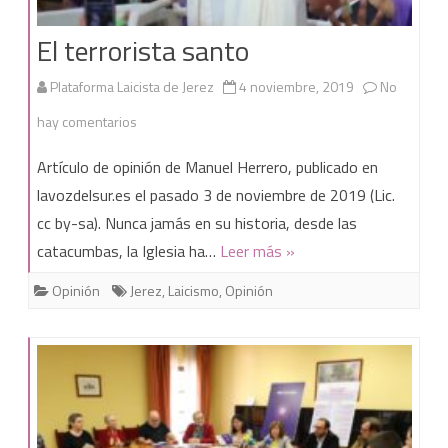
El terrorista santo
Plataforma Laicista de Jerez
4 noviembre, 2019
No
en
hay comentarios
El
Artículo de opinión de Manuel Herrero, publicado en
terrorista
lavozdelsur.es el pasado 3 de noviembre de 2019 (Lic.
cc by-sa). Nunca jamás en su historia, desde las
santo
catacumbas, la Iglesia ha…
Leer más »
Opinión
Jerez
,
Laicismo
,
Opinión