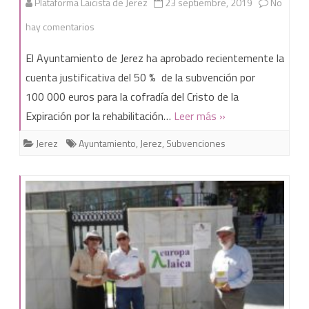
Plataforma Laicista de Jerez
23 septiembre, 2019
No
en
hay comentarios
Alerta
El Ayuntamiento de Jerez ha aprobado recientemente la
ante
cuenta justificativa del 50 % de la subvención por
100 000 euros para la cofradía del Cristo de la
el
Expiración por la rehabilitación…
Leer más »
aumento
Jerez
Ayuntamiento
,
Jerez
,
Subvenciones
de
gastos
en
materia
religiosa