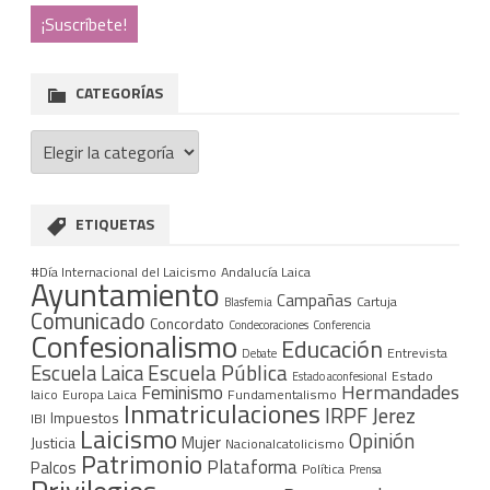
CATEGORÍAS
Categorías
ETIQUETAS
#Día Internacional del Laicismo
Andalucía Laica
Ayuntamiento
Campañas
Cartuja
Blasfemia
Comunicado
Concordato
Condecoraciones
Conferencia
Confesionalismo
Educación
Entrevista
Debate
Escuela Pública
Escuela Laica
Estado
Estado aconfesional
Hermandades
Feminismo
laico
Europa Laica
Fundamentalismo
Inmatriculaciones
IRPF
Jerez
Impuestos
IBI
Laicismo
Opinión
Mujer
Justicia
Nacionalcatolicismo
Patrimonio
Plataforma
Palcos
Política
Prensa