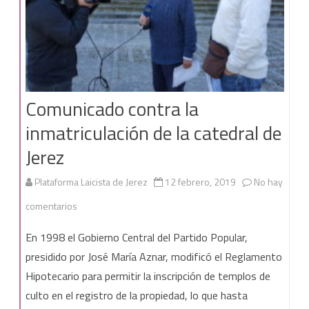
Comunicado contra la
inmatriculación de la catedral de
Jerez
Plataforma Laicista de Jerez
12 febrero, 2019
No hay
en
comentarios
Comunicado
En 1998 el Gobierno Central del Partido Popular,
contra
presidido por José María Aznar, modificó el Reglamento
Hipotecario para permitir la inscripción de templos de
la
culto en el registro de la propiedad, lo que hasta
inmatriculación