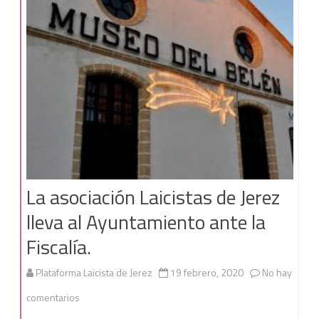
La asociación Laicistas de Jerez
lleva al Ayuntamiento ante la
Fiscalía.
Plataforma Laicista de Jerez
19 febrero, 2020
No hay
en
comentarios