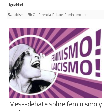
Resumen
igualdad…
Laicismo
Conferencia
,
Debate
,
Feminismo
,
Jerez
Mesa-debate sobre feminismo y