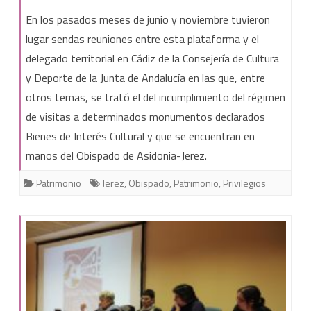
Los
En los pasados meses de junio y noviembre tuvieron
BIC
lugar sendas reuniones entre esta plataforma y el
delegado territorial en Cádiz de la Consejería de Cultura
en
y Deporte de la Junta de Andalucía en las que, entre
manos
otros temas, se trató el del incumplimiento del régimen
del
de visitas a determinados monumentos declarados
Obispado
Bienes de Interés Cultural y que se encuentran en
manos del Obispado de Asidonia-Jerez.
de
Asidonia-
Patrimonio
Jerez
,
Obispado
,
Patrimonio
,
Privilegios
Jerez
incumplen
la
Ley
de