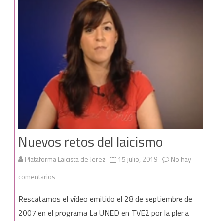
LAICA.
RELIGIÓN
FUERA
DE
LA
ESCUELA.»
Nuevos retos del laicismo
Plataforma Laicista de Jerez
15 julio, 2019
No hay
en
comentarios
Nuevos
Rescatamos el vídeo emitido el 28 de septiembre de
retos
2007 en el programa La UNED en TVE2 por la plena