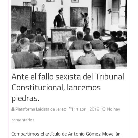
construir
una
nueva
educación
Ante el fallo sexista del Tribunal
Constitucional, lancemos
piedras.
Plataforma Laicista de Jerez
11 abril, 2018
No hay
en
comentarios
Ante
Compartimos el artículo de Antonio Gómez Movellán,