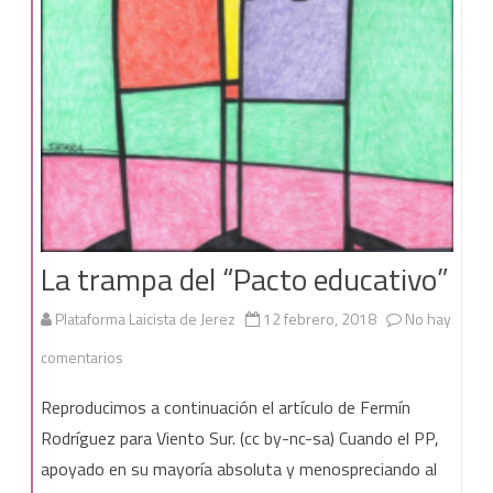
La trampa del “Pacto educativo”
Plataforma Laicista de Jerez
12 febrero, 2018
No hay
en
comentarios
La
Reproducimos a continuación el artículo de Fermín
trampa
Rodríguez para Viento Sur. (cc by-nc-sa) Cuando el PP,
apoyado en su mayoría absoluta y menospreciando al
del