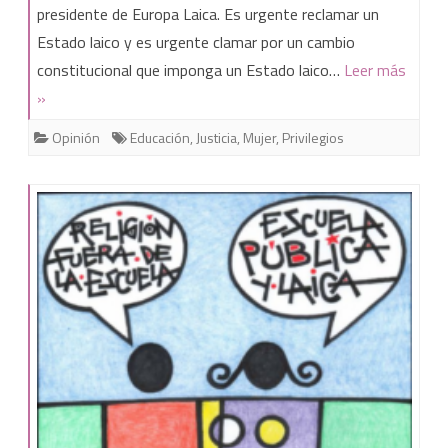
el
presidente de Europa Laica. Es urgente reclamar un
Estado laico y es urgente clamar por un cambio
fallo
constitucional que imponga un Estado laico…
Leer más
sexista
»
del
Opinión
Educación
,
Justicia
,
Mujer
,
Privilegios
Tribunal
Constitucional,
lancemos
piedras.