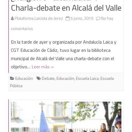
Charla-debate en Alcalá del Valle
Plataforma Laicista de Jerez
5 junio, 2019
No hay
en
comentarios
¿Religión
En la tarde de ayer y organizada por Andalucía Laica y
o
CGT Educación de Cádiz, tuvo lugar en la biblioteca
municipal de Alcalá del Valle una charla-debate con el
«alternativa»?
objetivo…
Leer más »
Charla-
Educación
Debate
,
Educación
,
Escuela Laica
,
Escuela
debate
Pública
en
Alcalá
del
Valle