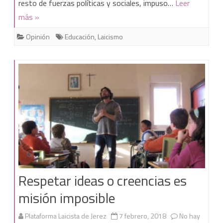
resto de fuerzas políticas y sociales, impuso…
Leer
“Pacto
más »
educativo”
Opinión
Educación
,
Laicismo
Respetar ideas o creencias es
misión imposible
Plataforma Laicista de Jerez
7 febrero, 2018
No hay