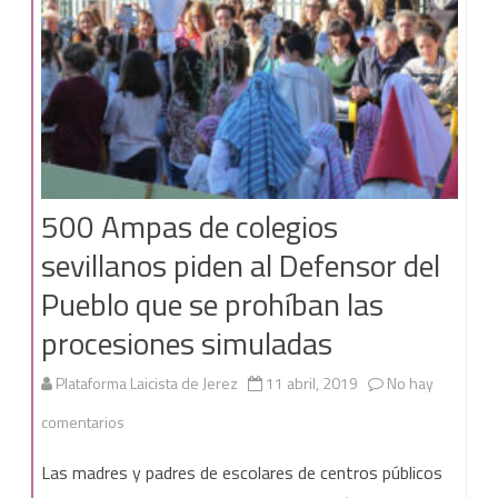
500 Ampas de colegios
sevillanos piden al Defensor del
Pueblo que se prohíban las
procesiones simuladas
Plataforma Laicista de Jerez
11 abril, 2019
No hay
en
comentarios
500
Las madres y padres de escolares de centros públicos