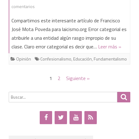
en
comentarios
Respetar
Compartimos este interesante artículo de Francisco
ideas
José Mota Poveda para laicismo.org Error categorial es
atribuirle a una entidad algún rasgo impropio de su
o
clase. Claro error categorial es decir que…
Leer más »
creencias
Opinión
Confesionalismo
,
Educación
,
Fundamentalismo
es
misión
Paginación
1
2
Siguiente »
imposible
de
Buscar
Busca
entradas
por: