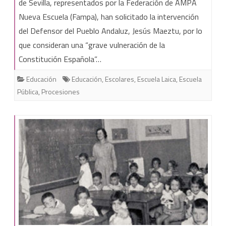
Ampas
de Sevilla, representados por la Federación de AMPA
Nueva Escuela (Fampa), han solicitado la intervención
de
del Defensor del Pueblo Andaluz, Jesús Maeztu, por lo
colegios
que consideran una “grave vulneración de la
sevillanos
Constitución Española”…
piden
Educación
Educación
,
Escolares
,
Escuela Laica
,
Escuela
al
Pública
,
Procesiones
Defensor
del
Pueblo
que
se
prohíban
las