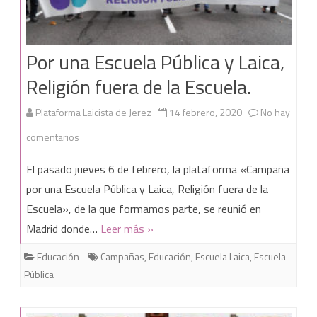
Por una Escuela Pública y Laica,
Religión fuera de la Escuela.
Plataforma Laicista de Jerez
14 febrero, 2020
No hay
en
comentarios
Por
El pasado jueves 6 de febrero, la plataforma «Campaña
una
por una Escuela Pública y Laica, Religión fuera de la
Escuela», de la que formamos parte, se reunió en
Escuela
Madrid donde…
Leer más »
Pública
Educación
Campañas
,
Educación
,
Escuela Laica
,
Escuela
y
Pública
Laica,
Religión