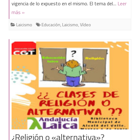
vigencia de lo expuesto en el mismo. El tema del…
Leer
del
más »
laicismo
Laicismo
Educación
,
Laicismo
,
Vídeo
¿Religión o «alternativa»?