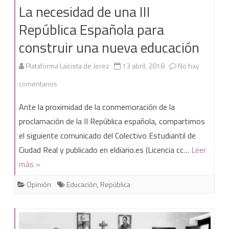
procesiones
La necesidad de una III
simuladas
República Española para
construir una nueva educación
Plataforma Laicista de Jerez
13 abril, 2018
No hay
en
comentarios
La
Ante la proximidad de la conmemoración de la
necesidad
proclamación de la II República española, compartimos
el siguiente comunicado del Colectivo Estudiantil de
de
Ciudad Real y publicado en eldiario.es (Licencia cc…
Leer
una
más »
III
Opinión
Educación
,
República
República
Española
para