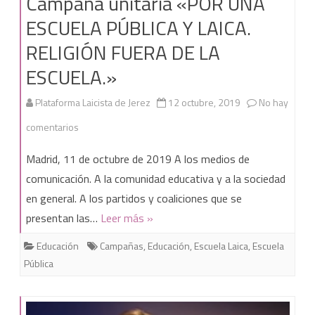
Campaña unitaria «POR UNA
ESCUELA PÚBLICA Y LAICA.
RELIGIÓN FUERA DE LA
ESCUELA.»
Plataforma Laicista de Jerez
12 octubre, 2019
No hay
en
comentarios
Campaña
Madrid, 11 de octubre de 2019 A los medios de
unitaria
comunicación. A la comunidad educativa y a la sociedad
en general. A los partidos y coaliciones que se
«POR
presentan las…
Leer más »
UNA
Educación
Campañas
,
Educación
,
Escuela Laica
,
Escuela
ESCUELA
Pública
PÚBLICA
Y