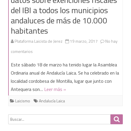
del IBI a todos los municipios
andaluces de más de 10.000
habitantes
Plataforma Laicista de Jerez
19 marzo, 2017
No hay
en
comentarios
Andalucía
Este sábado 18 de marzo ha tenido lugar la Asamblea
Laica
Ordinaria anual de Andalucía Laica. Se ha celebrado en la
localidad cordobesa de Montilla, lugar que junto con
reclamará
Antequera son…
Leer más »
los
Laicismo
Andalucía Laica
datos
sobre
Buscar
Busca
exenciones
por: