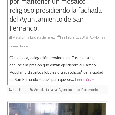
por mantener un mosaico
religioso presidiendo la fachada
católicas
del Ayuntamiento de San
Fernando.
Plataforma Laicista de Jerez
22 febrero, 2018
No hay
en
comentarios
Cádiz
Cádiz Laica, delegación provincial de Europa Laica,
Laica
denuncia la presión que están ejerciendo el Partido
Popular¹ y distintos lobbies ultracatólicos² de la ciudad
denuncia
de San Fernando (Cádiz) para que se…
Leer más »
presiones
Laicismo
Andalucía Laica
,
Ayuntamiento
,
Patrimonio
por
mantener
un