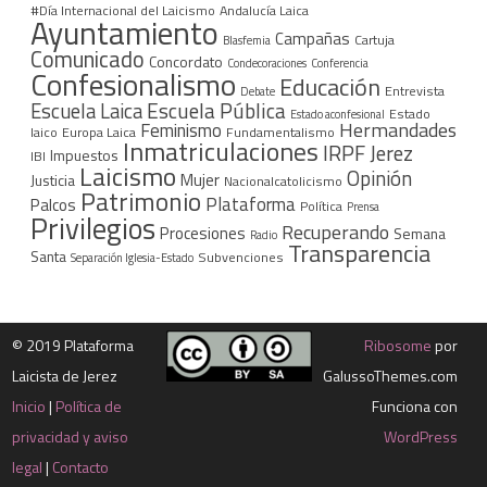
#Día Internacional del Laicismo
Andalucía Laica
Ayuntamiento
Campañas
Cartuja
Blasfemia
Comunicado
Concordato
Condecoraciones
Conferencia
Confesionalismo
Educación
Entrevista
Debate
Escuela Pública
Escuela Laica
Estado
Estado aconfesional
Hermandades
Feminismo
laico
Europa Laica
Fundamentalismo
Inmatriculaciones
IRPF
Jerez
Impuestos
IBI
Laicismo
Opinión
Mujer
Justicia
Nacionalcatolicismo
Patrimonio
Plataforma
Palcos
Política
Prensa
Privilegios
Recuperando
Procesiones
Semana
Radio
Transparencia
Santa
Subvenciones
Separación Iglesia-Estado
©
2019 Plataforma
Ribosome
por
Laicista de Jerez
GalussoThemes.com
Inicio
|
Política de
Funciona con
privacidad y aviso
WordPress
legal
|
Contacto