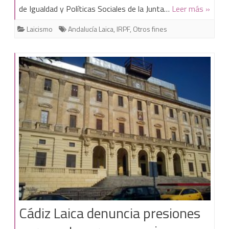
de Igualdad y Políticas Sociales de la Junta…
Leer más »
de
Laicismo
Andalucía Laica
,
IRPF
,
Otros fines
las
subvenciones
de
«fines
sociales»
en
Andalucía
se
adjudican
a
Cádiz Laica denuncia presiones
entidades
religiosas