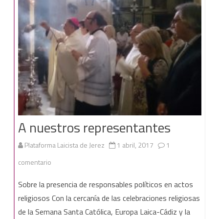
mosaico
religioso
presidiendo
la
fachada
del
Ayuntamiento
A nuestros representantes
de
San
Plataforma Laicista de Jerez
1 abril, 2017
1
Fernando.
en
comentario
A
Sobre la presencia de responsables políticos en actos
nuestros
religiosos Con la cercanía de las celebraciones religiosas
de la Semana Santa Católica, Europa Laica-Cádiz y la
representantes