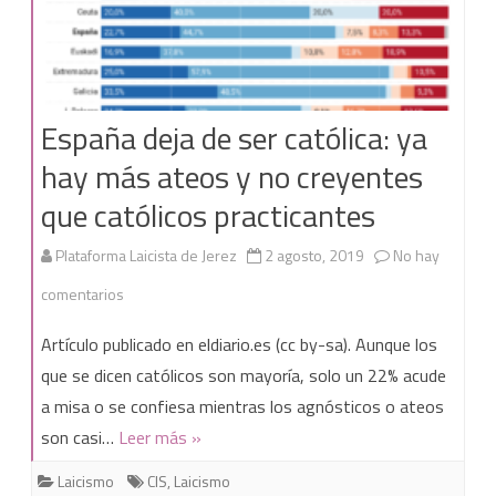
España deja de ser católica: ya
hay más ateos y no creyentes
que católicos practicantes
Plataforma Laicista de Jerez
2 agosto, 2019
No hay
en
comentarios
España
Artículo publicado en eldiario.es (cc by-sa). Aunque los
deja
que se dicen católicos son mayoría, solo un 22% acude
a misa o se confiesa mientras los agnósticos o ateos
de
son casi…
Leer más »
ser
Laicismo
CIS
,
Laicismo
católica: