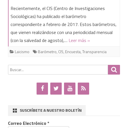
Los
Recientemente, el CIS (Centro de Investigaciones
números
Sociológicas) ha publicado el barómetro
correspondiente a febrero de 2017. Estos barómetros,
del
que vienen realizándose con una periodicidad mensual
CIS
(con la salvedad de agosto),…
Leer más »
Laicismo
Barómetro
,
CIS
,
Encuesta
,
Transparencia
Buscar
Busca
por:
SUSCRÍBETE A NUESTRO BOLETÍN
Correo Electrónico
*