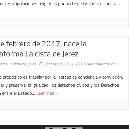
ntes imposiciones religiosas por parte de las Instituciones
defien
de
las
imposic
e febrero de 2017, nace la
religios
aforma Laicista de Jerez
con
en
orma Laicista de Jerez
16 febrero, 2017
No hay comentarios
una
16
Platafo
 propósito es trabajar por la libertad de conciencia y convicción,
de
r y preservar la igualdad, los derechos cívicos y los Derechos
Laicista
n entre el Estado…
Leer más »
febrero
de
2017,
nace