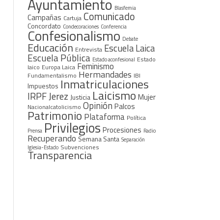
Ayuntamiento
Blasfemia
Comunicado
Campañas
Cartuja
Concordato
Condecoraciones
Conferencia
Confesionalismo
Debate
Educación
Escuela Laica
Entrevista
Escuela Pública
Estado
Estado aconfesional
Feminismo
laico
Europa Laica
Hermandades
Fundamentalismo
IBI
Inmatriculaciones
Impuestos
Laicismo
IRPF
Jerez
Mujer
Justicia
Opinión
Palcos
Nacionalcatolicismo
Patrimonio
Plataforma
Política
Privilegios
Procesiones
Prensa
Radio
Recuperando
Semana Santa
Separación
Subvenciones
Iglesia-Estado
Transparencia