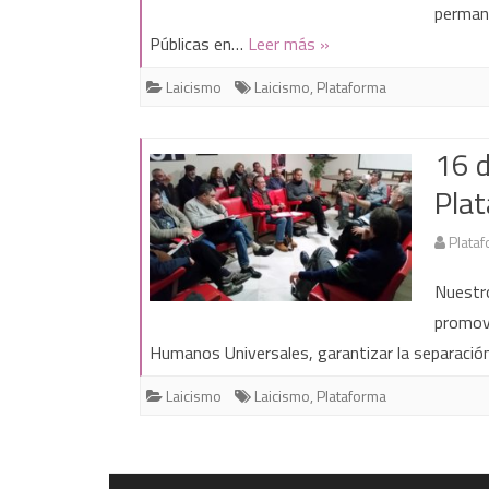
permane
Públicas en…
Leer más »
Laicismo
Laicismo
,
Plataforma
16 d
Plat
Plataf
Nuestro
promove
Humanos Universales, garantizar la separació
Laicismo
Laicismo
,
Plataforma