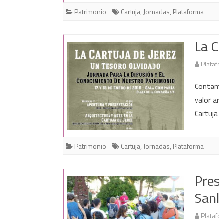
Patrimonio
Cartuja
,
Jornadas
,
Plataforma
La C
Plataf
Contam
valor a
Cartuj
Patrimonio
Cartuja
,
Jornadas
,
Plataforma
Pres
San
Plataf