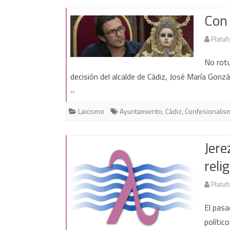
Con 
Plataf
No rotu
decisión del alcalde de Cádiz, José María Gonzá
»
Laicismo
Ayuntamiento
,
Cádiz
,
Confesionalis
Jere
reli
Plataf
El pasa
polític