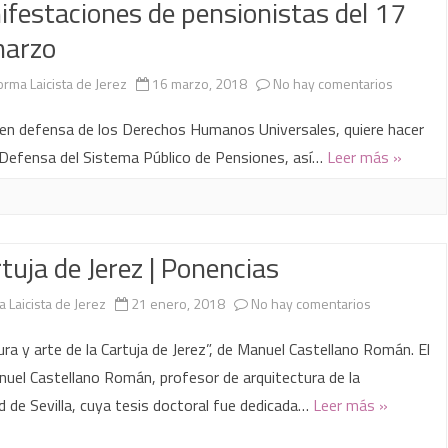
festaciones de pensionistas del 17
marzo
en
orma Laicista de Jerez
16 marzo, 2018
No hay comentarios
Comunic
 en defensa de los Derechos Humanos Universales, quiere hacer
en
n Defensa del Sistema Público de Pensiones, así…
Leer más »
apoyo
a
tuja de Jerez | Ponencias
las
manifest
en
a Laicista de Jerez
21 enero, 2018
No hay comentarios
de
La
ura y arte de la Cartuja de Jerez”, de Manuel Castellano Román. El
pensioni
Cartuja
uel Castellano Román, profesor de arquitectura de la
del
d de Sevilla, cuya tesis doctoral fue dedicada…
Leer más »
de
17
Jerez