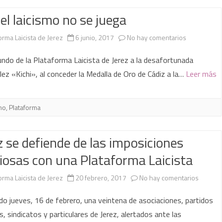
encuentro
el laicismo no se juega
mantenido
con
en
orma Laicista de Jerez
6 junio, 2017
No hay comentarios
el
Con
ndo de la Plataforma Laicista de Jerez a la desafortunada
Grupo
el
lez «Kichi», al conceder la Medalla de Oro de Cádiz a la…
Leer más
Municipal
laicismo
de
no
mo
,
Plataforma
IU-
se
z se defiende de las imposiciones
Jerez
juega
giosas con una Plataforma Laicista
en
orma Laicista de Jerez
20 febrero, 2017
No hay comentarios
Jerez
do jueves, 16 de febrero, una veintena de asociaciones, partidos
se
os, sindicatos y particulares de Jerez, alertados ante las