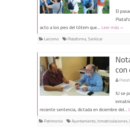
El pasa
Plataf
acto a los pies del tótem que…
Leer más »
Laicismo
Plataforma
,
Sanlúcar
Nota
con 
Plataf
IU se p
inmatri
reciente sentencia, dictada en diciembre del…
Patrimonio
Ayuntamiento
,
Inmatriculaciones
,