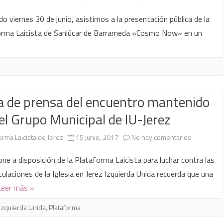
Presentació
do viernes 30 de junio, asistimos a la presentación pública de la
de
orma Laicista de Sanlúcar de Barrameda «Cosmo Now» en un
la
Plataforma
Laicista
 de prensa del encuentro mantenido
de
el Grupo Municipal de IU-Jerez
Sanlúcar
de
en
orma Laicista de Jerez
15 junio, 2017
No hay comentarios
Barrameda
Nota
one a disposición de la Plataforma Laicista para luchar contra las
«Cosmo
de
culaciones de la Iglesia en Jerez Izquierda Unida recuerda que una
Leer más »
Now»
prensa
del
Izquierda Unida
,
Plataforma