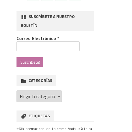
SUSCRÍBETE A NUESTRO
BOLETÍN
ado
Correo Electrónico
*
CATEGORÍAS
aciones
Categorías
stas
ETIQUETAS
#Día Internacional del Laicismo
Andalucía Laica