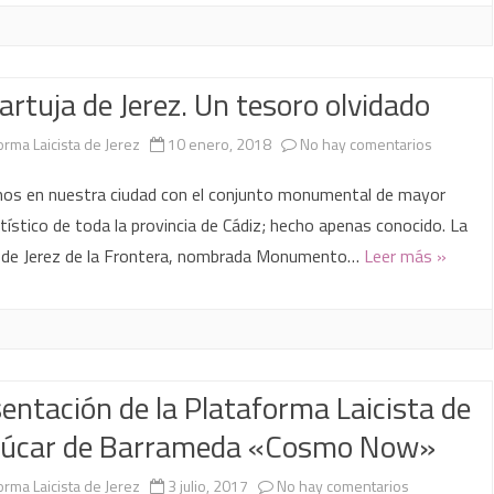
de
|
marzo
Ponencias
artuja de Jerez. Un tesoro olvidado
en
orma Laicista de Jerez
10 enero, 2018
No hay comentarios
La
os en nuestra ciudad con el conjunto monumental de mayor
Cartuja
rtístico de toda la provincia de Cádiz; hecho apenas conocido. La
a de Jerez de la Frontera, nombrada Monumento…
Leer más »
de
Jerez.
Un
tesoro
entación de la Plataforma Laicista de
olvidado
lúcar de Barrameda «Cosmo Now»
en
orma Laicista de Jerez
3 julio, 2017
No hay comentarios