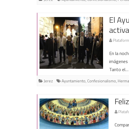
El Ay
activ
Plataform
En la noch
imágenes 
Tanto el
Jerez
Ayuntamiento
,
Confesionalismo
,
Herm
Feli
Plataf
Compart