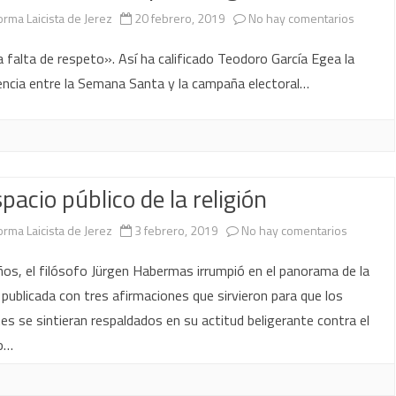
en
orma Laicista de Jerez
20 febrero, 2019
No hay comentarios
El
 falta de respeto». Así ha calificado Teodoro García Egea la
peligro
encia entre la Semana Santa y la campaña electoral…
de
quiene
confun
spacio público de la religión
el
en
orma Laicista de Jerez
3 febrero, 2019
No hay comentarios
respeto
El
con
os, el filósofo Jürgen Habermas irrumpió en el panorama de la
espacio
 publicada con tres afirmaciones que sirvieron para que los
la
es se sintieran respaldados en su actitud beligerante contra el
público
sumisió
mo…
de
en
la
pleno