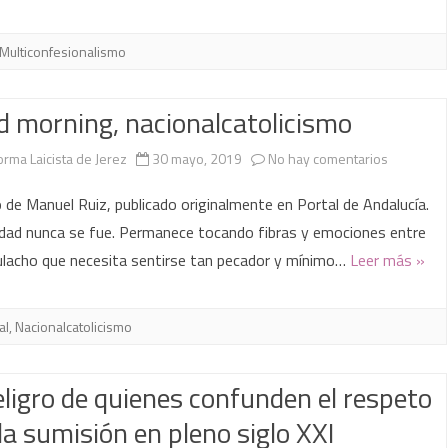
bienes
Multiconfesionalismo
de
dominio
 morning, nacionalcatolicismo
público
en
orma Laicista de Jerez
30 mayo, 2019
No hay comentarios
Good
o de Manuel Ruiz, publicado originalmente en Portal de Andalucía.
morning,
idad nunca se fue. Permanece tocando fibras y emociones entre
lacho que necesita sentirse tan pecador y mínimo…
Leer más »
nacionalc
al
,
Nacionalcatolicismo
eligro de quienes confunden el respeto
la sumisión en pleno siglo XXI