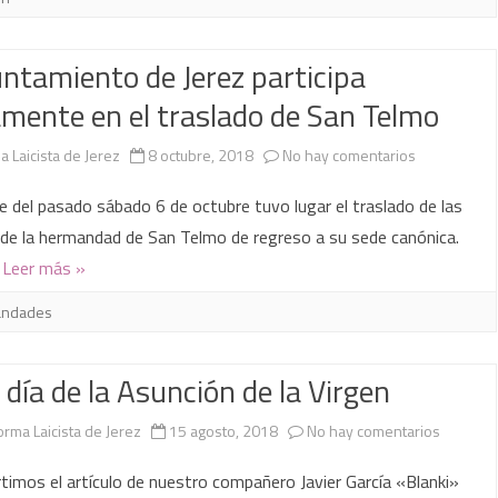
en
untamiento de Jerez participa
el
amente en el traslado de San Telmo
traslado
del
en
a Laicista de Jerez
8 octubre, 2018
No hay comentarios
Pendón
El
e del pasado sábado 6 de octubre tuvo lugar el traslado de las
y
Ayuntamien
de la hermandad de San Telmo de regreso a su sede canónica.
…
Leer más »
la
de
misa
Jerez
andades
por
participa
z día de la Asunción de la Virgen
el
activamente
Día
en
en
orma Laicista de Jerez
15 agosto, 2018
No hay comentarios
del
el
Feliz
imos el artículo de nuestro compañero Javier García «Blanki»