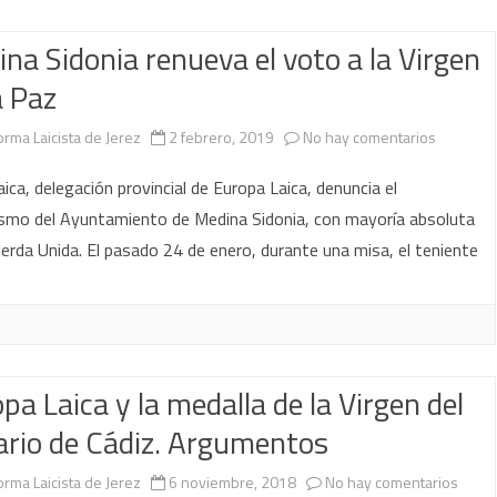
religión
siglo
na Sidonia renueva el voto a la Virgen
XXI
a Paz
en
orma Laicista de Jerez
2 febrero, 2019
No hay comentarios
Medina
aica, delegación provincial de Europa Laica, denuncia el
Sidonia
lismo del Ayuntamiento de Medina Sidonia, con mayoría absoluta
ierda Unida. El pasado 24 de enero, durante una misa, el teniente
renueva
el
voto
a
pa Laica y la medalla de la Virgen del
la
rio de Cádiz. Argumentos
Virgen
en
orma Laicista de Jerez
6 noviembre, 2018
No hay comentarios
de