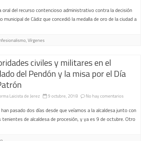
Europ
la
a oral del recurso contencioso administrativo contra la decisión
Laica
no municipal de Cádiz que concedió la medalla de oro de la ciudad a
Paz
y
la
nfesionalismo
,
Vírgenes
medal
ridades civiles y militares en el
de
lado del Pendón y la misa por el Día
la
Patrón
Virge
del
en
orma Laicista de Jerez
9 octubre, 2018
No hay comentarios
Rosar
Autorida
han pasado dos días desde que veíamos a la alcaldesa junto con
de
civiles
 tenientes de alcaldesa de procesión, y ya es 9 de octubre. Otro
Cádiz.
y
Argu
militares
ón