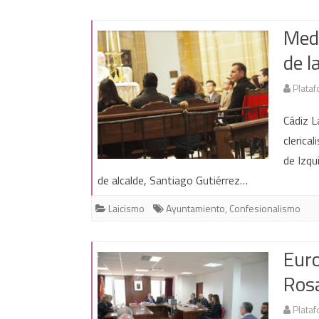
Medi
de l
Plataf
Cádiz L
clerica
de Izqu
de alcalde, Santiago Gutiérrez…
Laicismo
Ayuntamiento
,
Confesionalismo
Euro
Rosa
Plataf