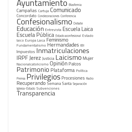
Ayuntamiento
Blasfemia
Comunicado
Campañas
Cartuja
Concordato
Condecoraciones
Conferencia
Confesionalismo
Debate
Educación
Escuela Laica
Entrevista
Escuela Pública
Estado
Estado aconfesional
Feminismo
laico
Europa Laica
Hermandades
Fundamentalismo
IBI
Inmatriculaciones
Impuestos
Laicismo
IRPF
Jerez
Mujer
Justicia
Opinión
Palcos
Nacionalcatolicismo
Patrimonio
Plataforma
Política
Privilegios
atolicismo
Procesiones
Prensa
Radio
Recuperando
Semana Santa
Separación
Subvenciones
Iglesia-Estado
Transparencia