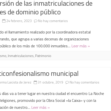
rsión de las inmatriculaciones de
es de dominio público
en
24 febrero, 2023
No hay comentarios
Nueva
do el llamamiento realizado por la coordinadora estatal
concentración
ando, que agrupa a varias decenas de organizaciones
 público de los más de 100.000 inmuebles…
Leer más »
para
solicitar
ismo
,
Inmatriculaciones
,
Patrimonio
la
iconfesionalismo municipal
reversión
de
en
orma Laicista de Jerez
31 octubre, 2019
No hay comentarios
las
Multico
 días va a tener lugar en nuestra ciudad el encuentro La Noche
inmatriculaciones
municip
Religiones, promovido por la Obra Social «la Caixa» y con la
ración de nuestro…
Leer más »
de