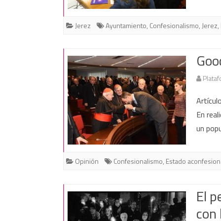
Jerez
Ayuntamiento
,
Confesionalismo
,
Jerez
,
Good
Plataf
Artícul
En real
un popu
Opinión
Confesionalismo
,
Estado aconfesion
El p
con 