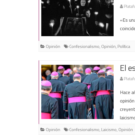
Plataf
«Es una
coincid
Opinión
Confesionalismo
,
Opinión
,
Política
El e
Plataf
Hace añ
opinión
creyent
laicis
Opinión
Confesionalismo
,
Laicismo
,
Opinión