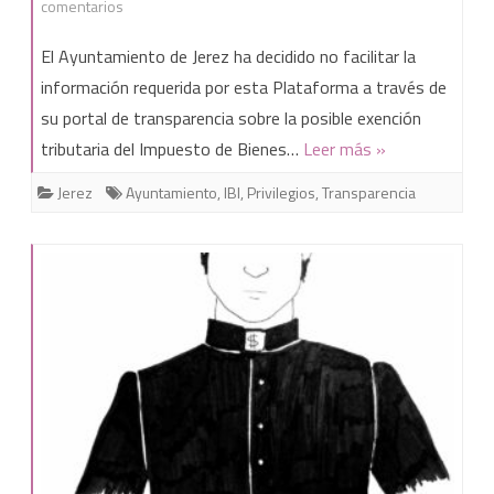
en
comentarios
El
El Ayuntamiento de Jerez ha decidido no facilitar la
Ayuntamiento
información requerida por esta Plataforma a través de
su portal de transparencia sobre la posible exención
de
tributaria del Impuesto de Bienes…
Leer más »
Jerez
Jerez
Ayuntamiento
,
IBI
,
Privilegios
,
Transparencia
deniega
el
acceso
a
la
información
sobre
inmuebles