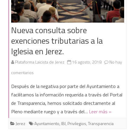
Nueva consulta sobre
exenciones tributarias a la
Iglesia en Jerez.
Plataforma Laicista de Jerez
16 agosto, 2018
No hay
en
comentarios
Nueva
Después de la negativa por parte del Ayuntamiento a
consulta
facilitarnos la información requerida a través del Portal
de Transparencia, hemos solicitado directamente al
sobre
Pleno mediante ruego y a través del…
Leer más »
exenciones
Jerez
Ayuntamiento
,
IBI
,
Privilegios
,
Transparencia
tributarias