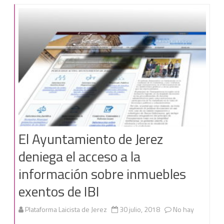
a
la
Iglesia
en
Jerez.
El Ayuntamiento de Jerez
deniega el acceso a la
información sobre inmuebles
exentos de IBI
Plataforma Laicista de Jerez
30 julio, 2018
No hay