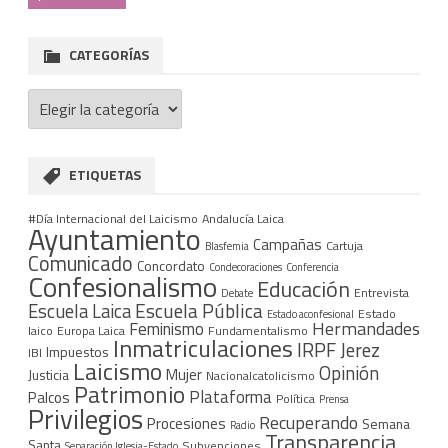
CATEGORÍAS
Categorías
ETIQUETAS
#Día Internacional del Laicismo
Andalucía Laica
Ayuntamiento
Campañas
Cartuja
Blasfemia
Comunicado
Concordato
Condecoraciones
Conferencia
Confesionalismo
Educación
Entrevista
Debate
Escuela Pública
Escuela Laica
Estado
Estado aconfesional
Hermandades
Feminismo
laico
Europa Laica
Fundamentalismo
Inmatriculaciones
IRPF
Jerez
Impuestos
IBI
Laicismo
Opinión
Mujer
Justicia
Nacionalcatolicismo
Patrimonio
Plataforma
Palcos
Política
Prensa
Privilegios
Recuperando
Procesiones
Semana
Radio
Transparencia
Santa
Subvenciones
Separación Iglesia-Estado