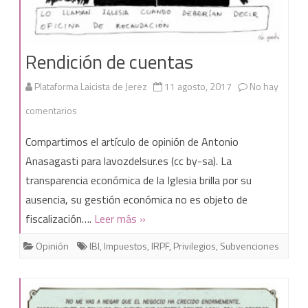
exentos
de
Rendición de cuentas
IBI
Plataforma Laicista de Jerez
11 agosto, 2017
No hay
en
comentarios
Rendición
Compartimos el artículo de opinión de Antonio
de
Anasagasti para lavozdelsur.es (cc by-sa). La
transparencia económica de la Iglesia brilla por su
cuentas
ausencia, su gestión económica no es objeto de
fiscalización….
Leer más »
Opinión
IBI
,
Impuestos
,
IRPF
,
Privilegios
,
Subvenciones