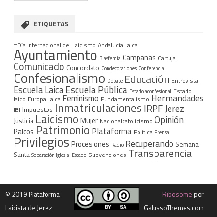
ETIQUETAS
#Día Internacional del Laicismo
Andalucía Laica
Ayuntamiento
Campañas
Cartuja
Blasfemia
Comunicado
Concordato
Condecoraciones
Conferencia
Confesionalismo
Educación
Entrevista
Debate
Escuela Pública
Escuela Laica
Estado
Estado aconfesional
Hermandades
Feminismo
laico
Europa Laica
Fundamentalismo
Inmatriculaciones
IRPF
Jerez
Impuestos
IBI
Laicismo
Opinión
Mujer
Justicia
Nacionalcatolicismo
Patrimonio
Plataforma
Palcos
Política
Prensa
Privilegios
Recuperando
Procesiones
Semana
Radio
Transparencia
Santa
Subvenciones
Separación Iglesia-Estado
©
2019 Plataforma
Ribosome
por
Laicista de Jerez
GalussoThemes.com