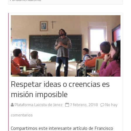
Respetar ideas o creencias es
misión imposible
Plataforma Laicista de Jerez
7 febrero, 2018
No hay
en
comentarios
Respetar
Compartimos este interesante artículo de Francisco