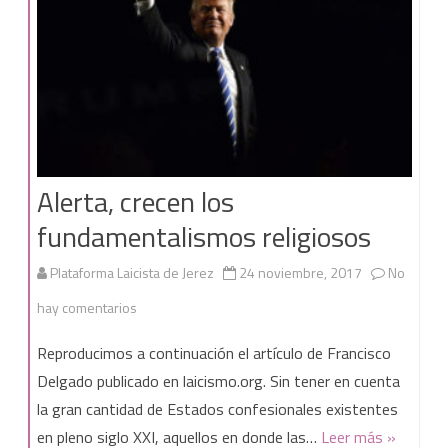
Alerta, crecen los
fundamentalismos religiosos
Plataforma Laicista de Jerez
24 noviembre, 2017
No
en
hay comentarios
Alerta,
Reproducimos a continuación el artículo de Francisco
crecen
Delgado publicado en laicismo.org. Sin tener en cuenta
la gran cantidad de Estados confesionales existentes
los
en pleno siglo XXI, aquellos en donde las…
Leer más »
fundamentalismos