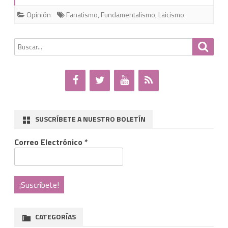
Opinión
Fanatismo
,
Fundamentalismo
,
Laicismo
religiosos
Buscar
Busca
por:
SUSCRÍBETE A NUESTRO BOLETÍN
Correo Electrónico
*
CATEGORÍAS