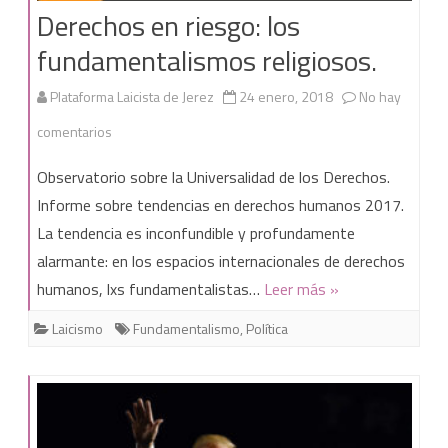
Derechos en riesgo: los
fundamentalismos religiosos.
Plataforma Laicista de Jerez
24 enero, 2018
No hay
en
comentarios
Derechos
Observatorio sobre la Universalidad de los Derechos.
en
Informe sobre tendencias en derechos humanos 2017.
La tendencia es inconfundible y profundamente
riesgo:
alarmante: en los espacios internacionales de derechos
los
humanos, lxs fundamentalistas…
Leer más »
fundamentalismos
Laicismo
Fundamentalismo
,
Política
religiosos.