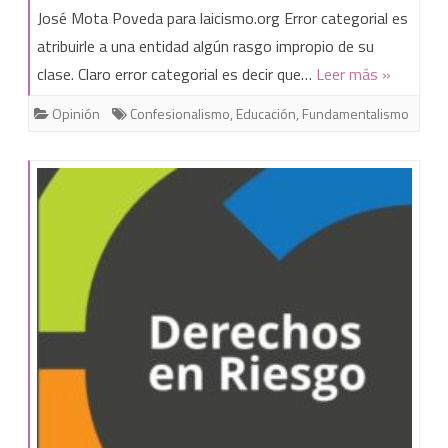
ideas
José Mota Poveda para laicismo.org Error categorial es
atribuirle a una entidad algún rasgo impropio de su
o
clase. Claro error categorial es decir que…
Leer más »
creencias
Opinión
Confesionalismo
,
Educación
,
Fundamentalismo
es
misión
imposible