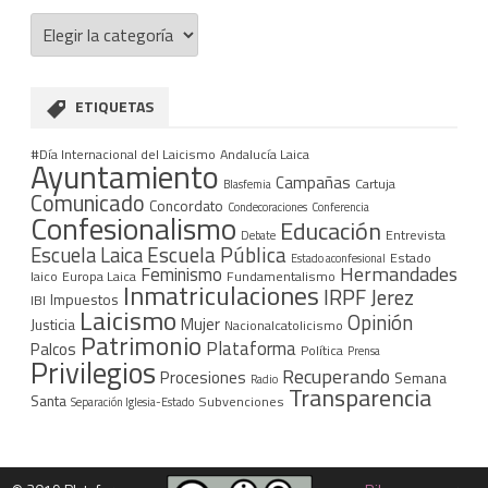
Categorías
ETIQUETAS
#Día Internacional del Laicismo
Andalucía Laica
Ayuntamiento
Campañas
Cartuja
Blasfemia
Comunicado
Concordato
Condecoraciones
Conferencia
Confesionalismo
Educación
Entrevista
Debate
Escuela Pública
Escuela Laica
Estado
Estado aconfesional
Hermandades
Feminismo
laico
Europa Laica
Fundamentalismo
Inmatriculaciones
IRPF
Jerez
Impuestos
IBI
Laicismo
Opinión
Mujer
Justicia
Nacionalcatolicismo
Patrimonio
Plataforma
Palcos
Política
Prensa
Privilegios
Recuperando
Procesiones
Semana
Radio
Transparencia
Santa
Subvenciones
Separación Iglesia-Estado