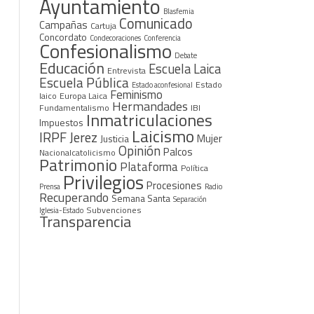
Ayuntamiento
Blasfemia
Comunicado
Campañas
Cartuja
Concordato
Condecoraciones
Conferencia
Confesionalismo
Debate
Educación
Escuela Laica
Entrevista
Escuela Pública
Estado
Estado aconfesional
Feminismo
laico
Europa Laica
Hermandades
Fundamentalismo
IBI
Inmatriculaciones
Impuestos
Laicismo
IRPF
Jerez
Mujer
Justicia
Opinión
Palcos
Nacionalcatolicismo
Patrimonio
Plataforma
Política
Privilegios
Procesiones
Prensa
Radio
Recuperando
Semana Santa
Separación
Subvenciones
Iglesia-Estado
Transparencia