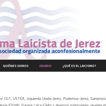
Saltar
contenido
QUIÉNES SOMOS
IDEARIO
¿QUÉ ES EL LAICISMO?
or CGT, USTEA, Izquierda Unida-Jerez, Podemos-Jerez, Ganemos
lucía (CEHA), Europa Laica-Cádiz y diversos particulares, reunida el