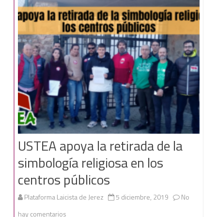
fuera
de
la
Escuela.
USTEA apoya la retirada de la
simbología religiosa en los
centros públicos
Plataforma Laicista de Jerez
5 diciembre, 2019
No
en
hay comentarios