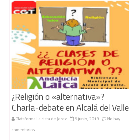
LAICA.
RELIGIÓN
FUERA
DE
LA
ESCUELA.»
¿Religión o «alternativa»?
Charla-debate en Alcalá del Valle
Plataforma Laicista de Jerez
5 junio, 2019
No hay
en
comentarios