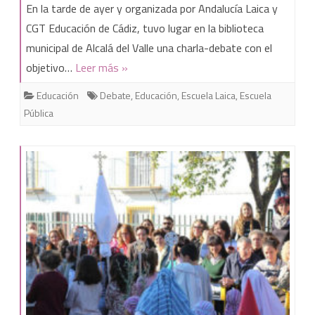
¿Religión
En la tarde de ayer y organizada por Andalucía Laica y
o
CGT Educación de Cádiz, tuvo lugar en la biblioteca
municipal de Alcalá del Valle una charla-debate con el
«alternativa»?
objetivo…
Leer más »
Charla-
Educación
Debate
,
Educación
,
Escuela Laica
,
Escuela
debate
Pública
en
Alcalá
del
Valle