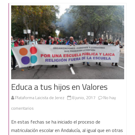
Educa a tus hijos en Valores
Plataforma Laicista de Jerez
8 junio, 2017
No hay
en
comentarios
Educa
En estas fechas se ha iniciado el proceso de
a
matriculación escolar en Andalucía, al igual que en otras