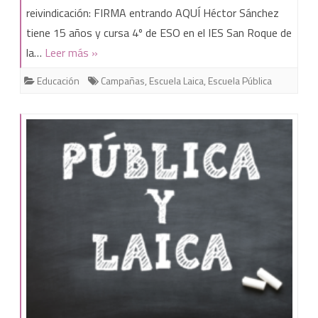
a
reivindicación: FIRMA entrando AQUÍ Héctor Sánchez
tiene 15 años y cursa 4º de ESO en el IES San Roque de
Héctor
la…
Leer más »
Sánchez
Educación
Campañas
,
Escuela Laica
,
Escuela Pública
y
su
lucha
por
una
Escuela
Pública
laica.