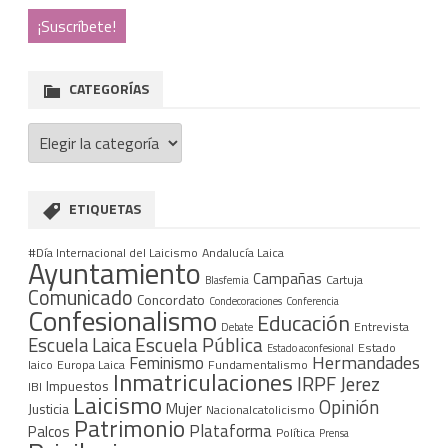
CATEGORÍAS
Categorías
ETIQUETAS
#Día Internacional del Laicismo
Andalucía Laica
Ayuntamiento
Campañas
Cartuja
Blasfemia
Comunicado
Concordato
Condecoraciones
Conferencia
Confesionalismo
Educación
Entrevista
Debate
Escuela Pública
Escuela Laica
Estado
Estado aconfesional
Hermandades
Feminismo
laico
Europa Laica
Fundamentalismo
Inmatriculaciones
IRPF
Jerez
Impuestos
IBI
Laicismo
Opinión
Mujer
Justicia
Nacionalcatolicismo
Patrimonio
Plataforma
Palcos
Política
Prensa