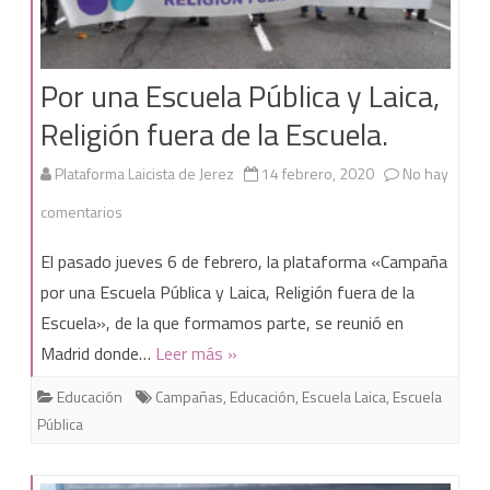
Por una Escuela Pública y Laica,
Religión fuera de la Escuela.
Plataforma Laicista de Jerez
14 febrero, 2020
No hay
en
comentarios
Por
El pasado jueves 6 de febrero, la plataforma «Campaña
una
por una Escuela Pública y Laica, Religión fuera de la
Escuela», de la que formamos parte, se reunió en
Escuela
Madrid donde…
Leer más »
Pública
Educación
Campañas
,
Educación
,
Escuela Laica
,
Escuela
y
Pública
Laica,
Religión