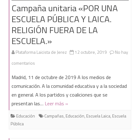
Campaña unitaria «POR UNA
ESCUELA PÚBLICA Y LAICA.
RELIGIÓN FUERA DE LA
ESCUELA.»
Plataforma Laicista de Jerez
12 octubre, 2019
No hay
en
comentarios
Campaña
Madrid, 11 de octubre de 2019 A los medios de
unitaria
comunicación. A la comunidad educativa y a la sociedad
en general. A los partidos y coaliciones que se
«POR
presentan las…
Leer más »
UNA
Educación
Campañas
,
Educación
,
Escuela Laica
,
Escuela
ESCUELA
Pública
PÚBLICA
Y