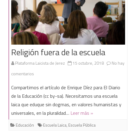
Religión fuera de la escuela
Plataforma Laicista de Jerez
15 octubre, 2018
No hay
en
comentarios
Religión
Compartimos el artículo de Enrique Díez para El Diario
fuera
de la Educación (cc by-sa). Necesitamos una escuela
laica que eduque sin dogmas, en valores humanistas y
de
universales, en la pluralidad…
Leer más »
la
Educación
Escuela Laica
,
Escuela Pública
escuela