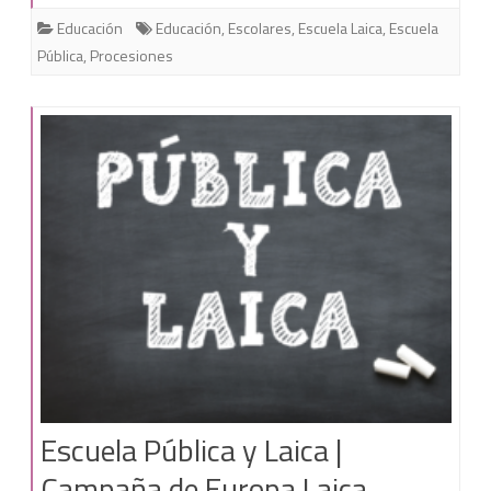
piden
Educación
Educación
,
Escolares
,
Escuela Laica
,
Escuela
al
Pública
,
Procesiones
Defensor
del
Pueblo
que
se
prohíban
las
procesiones
simuladas
Escuela Pública y Laica |
Campaña de Europa Laica