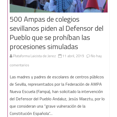
500 Ampas de colegios
sevillanos piden al Defensor del
Pueblo que se prohíban las
procesiones simuladas
Plataforma Laicista de Jerez
11 abril, 2019
No hay
en
comentarios
500
Las madres y padres de escolares de centros públicos
Ampas
de Sevilla, representados por la Federación de AMPA
Nueva Escuela (Fampa), han solicitado la intervención
de
del Defensor del Pueblo Andaluz, Jesús Maeztu, por lo
colegios
que consideran una “grave vulneración de la
sevillanos
Constitución Española”…