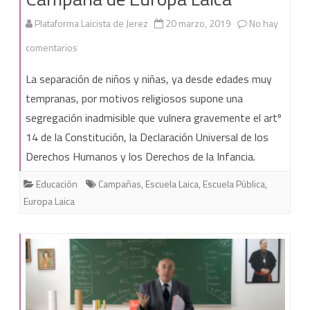
Plataforma Laicista de Jerez
20 marzo, 2019
No hay
en
comentarios
Escuela
La separación de niños y niñas, ya desde edades muy
Pública
tempranas, por motivos religiosos supone una
segregación inadmisible que vulnera gravemente el artº
y
14 de la Constitución, la Declaración Universal de los
Laica
Derechos Humanos y los Derechos de la Infancia.
|
Educación
Campañas
,
Escuela Laica
,
Escuela Pública
,
Campaña
Europa Laica
de
Europa
Laica