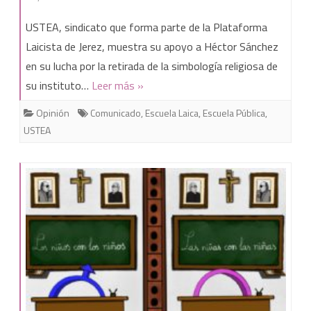
USTEA
USTEA, sindicato que forma parte de la Plataforma
apoya
Laicista de Jerez, muestra su apoyo a Héctor Sánchez
en su lucha por la retirada de la simbología religiosa de
la
su instituto…
Leer más »
retirada
Opinión
Comunicado
,
Escuela Laica
,
Escuela Pública
,
de
USTEA
la
simbología
religiosa
en
los
centros
públicos