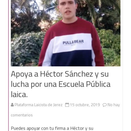
Apoya a Héctor Sánchez y su
lucha por una Escuela Pública
laica.
Plataforma Laicista de Jerez
15 octubre, 2019
No hay
en
comentarios
Apoya
Puedes apoyar con tu firma a Héctor y su