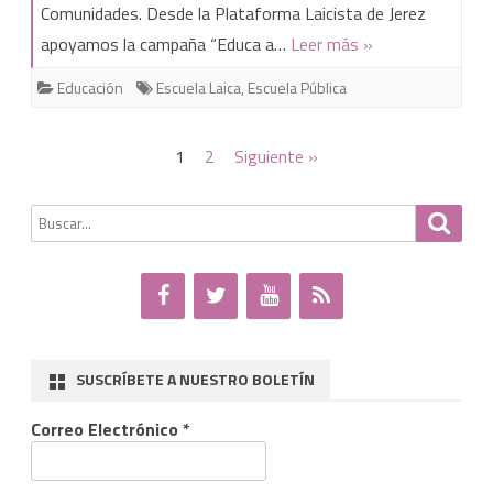
Comunidades. Desde la Plataforma Laicista de Jerez
tus
apoyamos la campaña “Educa a…
Leer más »
hijos
Educación
Escuela Laica
,
Escuela Pública
en
Valores
Paginación
1
2
Siguiente »
de
Buscar
Busca
entradas
por:
SUSCRÍBETE A NUESTRO BOLETÍN
Correo Electrónico
*