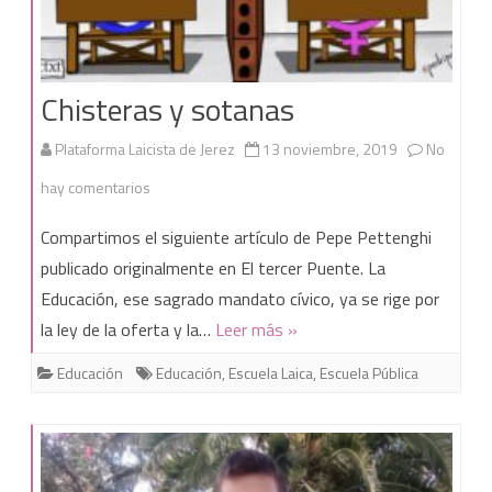
Chisteras y sotanas
Plataforma Laicista de Jerez
13 noviembre, 2019
No
en
hay comentarios
Chisteras
Compartimos el siguiente artículo de Pepe Pettenghi
y
publicado originalmente en El tercer Puente. La
Educación, ese sagrado mandato cívico, ya se rige por
sotanas
la ley de la oferta y la…
Leer más »
Educación
Educación
,
Escuela Laica
,
Escuela Pública