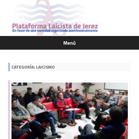
Menú
Saltar
contenido
CATEGORÍA:
LAICISMO