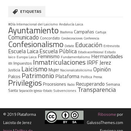
ETIQUETAS
#Día Internacional del Laicismo
Andalucía Laica
Ayuntamiento
Campañas
Cartuja
Blasfemia
Comunicado
Concordato
Condecoraciones
Conferencia
Confesionalismo
Educación
Entrevista
Debate
Escuela Pública
Escuela Laica
Estado
Estado aconfesional
Hermandades
Feminismo
laico
Europa Laica
Fundamentalismo
Inmatriculaciones
IRPF
Jerez
Impuestos
IBI
Laicismo
Opinión
Mujer
Justicia
Nacionalcatolicismo
Patrimonio
Plataforma
Palcos
Política
Prensa
Privilegios
Recuperando
Procesiones
Semana
Radio
Transparencia
Santa
Subvenciones
Separación Iglesia-Estado
©
2019 Plataforma
Ribosome
por
Laicista de Jerez
GalussoThemes.com
Inicio
|
Política de
Funciona con