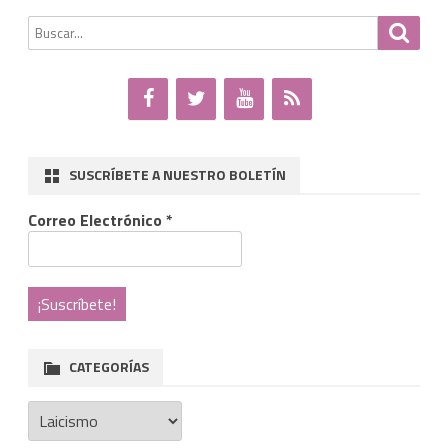
de
Laicista
Buscar
Busca
entradas
por:
de
Jerez
SUSCRÍBETE A NUESTRO BOLETÍN
Correo Electrónico
*
CATEGORÍAS
Categorías