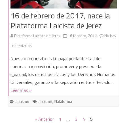
16 de febrero de 2017, nace la
Plataforma Laicista de Jerez
Plataforma Laicista de Jerez
16 febrero, 2017
No hay
en
comentarios
16
Nuestro propósito es trabajar por la libertad de
de
conciencia y convicción, promover y preservar la
igualdad, los derechos cívicos y los Derechos Humanos
febrero
Universales, garantizar la separación entre el Estado…
de
Leer más »
2017,
Laicismo
Laicismo
,
Plataforma
nace
la
Paginación
« Anterior
1
…
3
4
5
Plataforma