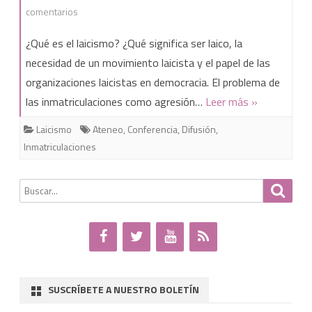
en
comentarios
Laicismo
¿Qué es el laicismo? ¿Qué significa ser laico, la
e
necesidad de un movimiento laicista y el papel de las
organizaciones laicistas en democracia. El problema de
inmatriculaciones
las inmatriculaciones como agresión…
Leer más »
en
Laicismo
Ateneo
,
Conferencia
,
Difusión
,
Jerez
Inmatriculaciones
Buscar
Busca
por:
SUSCRÍBETE A NUESTRO BOLETÍN