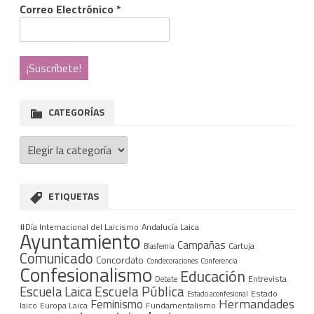
Correo Electrónico
*
CATEGORÍAS
Categorías
ETIQUETAS
#Día Internacional del Laicismo
Andalucía Laica
Ayuntamiento
Campañas
Cartuja
Blasfemia
Comunicado
Concordato
Condecoraciones
Conferencia
Confesionalismo
Educación
Entrevista
Debate
Escuela Pública
Escuela Laica
Estado
Estado aconfesional
Hermandades
Feminismo
laico
Europa Laica
Fundamentalismo