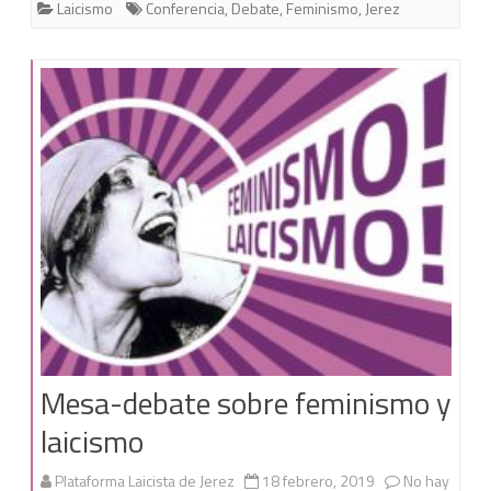
Laicismo
Conferencia
,
Debate
,
Feminismo
,
Jerez
Mesa-debate sobre feminismo y
laicismo
Plataforma Laicista de Jerez
18 febrero, 2019
No hay