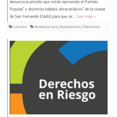
Laica
denuncia la presión que están ejerciendo el Partido
las
Popular¹ y distintos lobbies ultracatólicos² de la ciudad
denuncia
de San Fernando (Cádiz) para que se…
Leer más »
casillas
presiones
Laicismo
Andalucía Laica
,
Ayuntamiento
,
Patrimonio
por
mantener
un
mosaico
religioso
presidiendo
la
fachada
del
Ayuntamiento