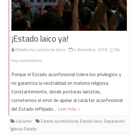
¡Estado laico ya!
Plataforma Laicista de Jerez
4 diciembre, 2018
No
en
hay comentarios
¡Estado
Porque el Estado aconfesional tolera los privilegios y
laico
no garantiza la neutralidad en materia religiosa.
Constantemente, desde posturas laicistas,
ya!
cometemos el error de apelar al carácter aconfesional
del Estado reflejado…
Leer más »
Laicismo
Estado aconfesional
,
Estado laico
,
Separación
Iglesia-Estado