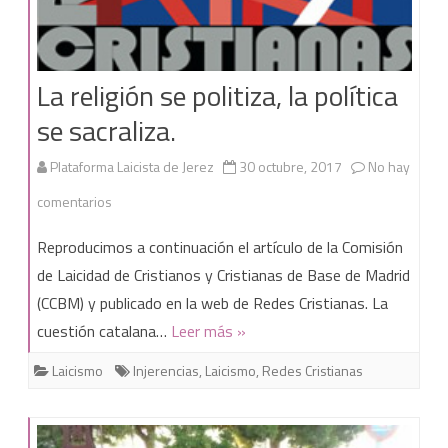
La religión se politiza, la política
se sacraliza.
Plataforma Laicista de Jerez
30 octubre, 2017
No hay
en
comentarios
La
Reproducimos a continuación el artículo de la Comisión
religión
de Laicidad de Cristianos y Cristianas de Base de Madrid
(CCBM) y publicado en la web de Redes Cristianas. La
se
cuestión catalana…
Leer más »
politiza,
Laicismo
Injerencias
,
Laicismo
,
Redes Cristianas
la
política
se