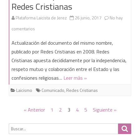
Redes Cristianas
Plataforma Laicista de Jerez
26 junio, 2017
No hay
en
comentarios
Manifiesto
Actualización del documento del mismo nombre,
por
publicado por Redes Cristianas en 2008. Redes
Cristianas apuesta decididamente por la independencia,
la
respeto mutuo y colaboración entre el Estado y las
Laicidad
confesiones religiosas…
Leer más »
de
Laicismo
Comunicado
,
Redes Cristianas
Redes
Cristianas
Paginación
« Anterior
1
2
3
4
5
Siguiente »
de
Buscar
Busca
entradas
por: