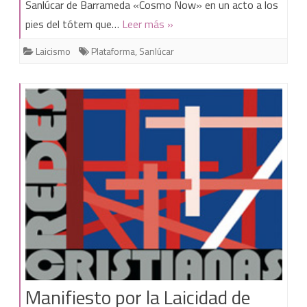
Sanlúcar de Barrameda «Cosmo Now» en un acto a los
la
pies del tótem que…
Leer más »
Plataforma
Laicismo
Plataforma
,
Sanlúcar
Laicista
de
Sanlúcar
de
Barrameda
«Cosmo
Now»
Manifiesto por la Laicidad de