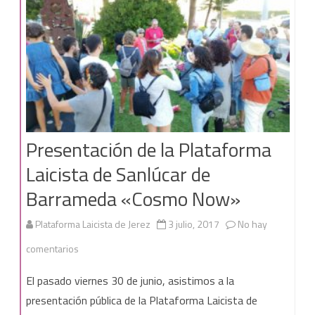
sacraliza.
Presentación de la Plataforma
Laicista de Sanlúcar de
Barrameda «Cosmo Now»
Plataforma Laicista de Jerez
3 julio, 2017
No hay
en
comentarios
Presentación
El pasado viernes 30 de junio, asistimos a la
de
presentación pública de la Plataforma Laicista de