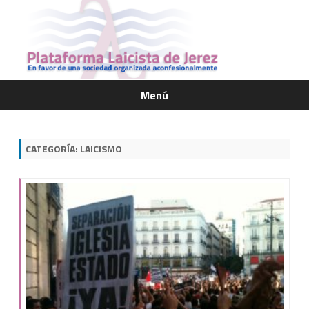
Menú
Saltar
contenido
CATEGORÍA:
LAICISMO