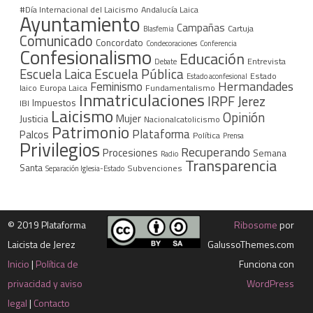
#Día Internacional del Laicismo
Andalucía Laica
Ayuntamiento
Campañas
Cartuja
Blasfemia
Comunicado
Concordato
Condecoraciones
Conferencia
Confesionalismo
Educación
Entrevista
Debate
Escuela Pública
Escuela Laica
Estado
Estado aconfesional
Hermandades
Feminismo
laico
Europa Laica
Fundamentalismo
Inmatriculaciones
IRPF
Jerez
Impuestos
IBI
Laicismo
Opinión
Mujer
Justicia
Nacionalcatolicismo
Patrimonio
Plataforma
Palcos
Política
Prensa
Privilegios
Recuperando
Procesiones
Semana
Radio
Transparencia
Santa
Subvenciones
Separación Iglesia-Estado
©
2019 Plataforma
Ribosome
por
Laicista de Jerez
GalussoThemes.com
Inicio
|
Política de
Funciona con
privacidad y aviso
WordPress
legal
|
Contacto