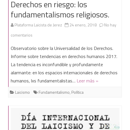
Derechos en riesgo: los
de
fundamentalismos religiosos.
San
Fernando.
Plataforma Laicista de Jerez
24 enero, 2018
No hay
en
comentarios
Derechos
Observatorio sobre la Universalidad de los Derechos.
en
Informe sobre tendencias en derechos humanos 2017.
La tendencia es inconfundible y profundamente
riesgo:
alarmante: en los espacios internacionales de derechos
los
humanos, lxs fundamentalistas…
Leer más »
fundamentalismos
Laicismo
Fundamentalismo
,
Política
religiosos.