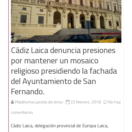
el
IRPF
y
se
Cádiz Laica denuncia presiones
insta
por mantener un mosaico
a
religioso presidiendo la fachada
la
del Ayuntamiento de San
ciudadanía
Fernando.
a
no
Plataforma Laicista de Jerez
22 febrero, 2018
No hay
marcar
en
comentarios
ninguna
Cádiz
Cádiz Laica, delegación provincial de Europa Laica,
de