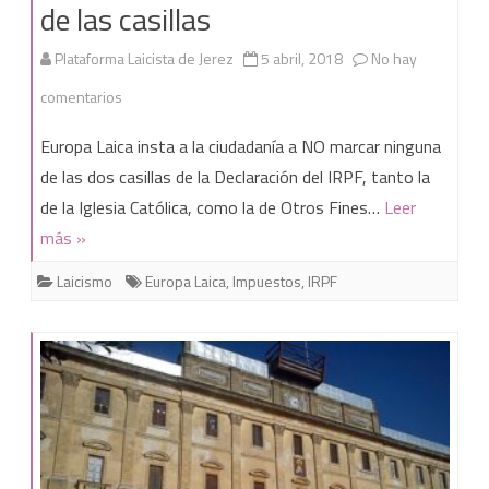
de las casillas
Plataforma Laicista de Jerez
5 abril, 2018
No hay
en
comentarios
Europa
Europa Laica insta a la ciudadanía a NO marcar ninguna
Laica
de las dos casillas de la Declaración del IRPF, tanto la
de la Iglesia Católica, como la de Otros Fines…
Leer
denuncia
más »
la
Laicismo
Europa Laica
,
Impuestos
,
IRPF
financiación
de
la
Iglesia
católica
con