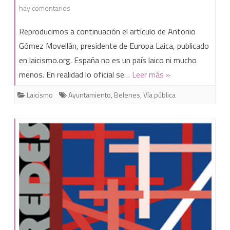
en
hay comentarios
¿Belenes
Reproducimos a continuación el artículo de Antonio
en
Gómez Movellán, presidente de Europa Laica, publicado
en laicismo.org. España no es un país laico ni mucho
ayuntamientos
menos. En realidad lo oficial se…
Leer más »
y
Laicismo
Ayuntamiento
,
Belenes
,
Vía pública
centros
públicos?
No,
gracias.