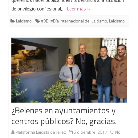
queremos hacer pública nuestra denuncia a la situación
Internacional
de privilegio confesional,…
Leer más »
del
Laicismo
#9D
,
#Día Internacional del Laicismo
,
Laicismo
Laicismo
y
la
Libertad
de
Conciencia
¿Belenes en ayuntamientos y
centros públicos? No, gracias.
Plataforma Laicista de Jerez
6 diciembre, 2017
No