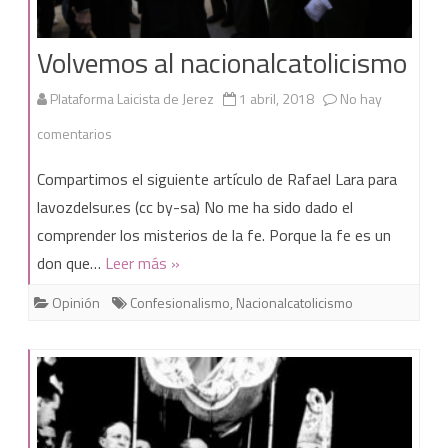
Volvemos al nacionalcatolicismo
Plataforma Laicista de Jerez
1 abril, 2018
No hay
en
comentarios
Volvemos
Compartimos el siguiente artículo de Rafael Lara para
al
lavozdelsur.es (cc by-sa) No me ha sido dado el
comprender los misterios de la fe. Porque la fe es un
nacionalcatolicismo
don que…
Leer más »
Opinión
Confesionalismo
,
Nacionalcatolicismo