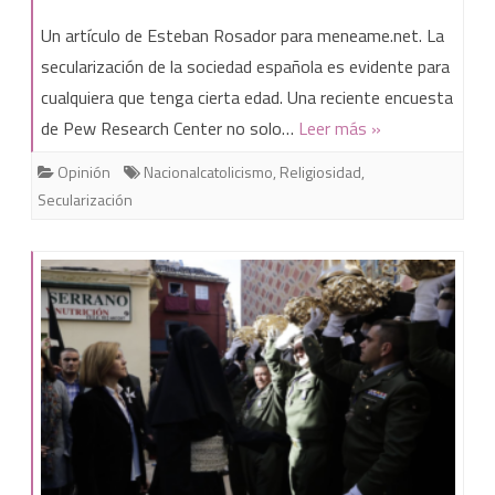
Sobre
Un artículo de Esteban Rosador para meneame.net. La
la
secularización de la sociedad española es evidente para
cualquiera que tenga cierta edad. Una reciente encuesta
secularización
de Pew Research Center no solo…
Leer más »
de
Opinión
Nacionalcatolicismo
,
Religiosidad
,
la
Secularización
sociedad
española
y
la
identidad
cristiana
de
España