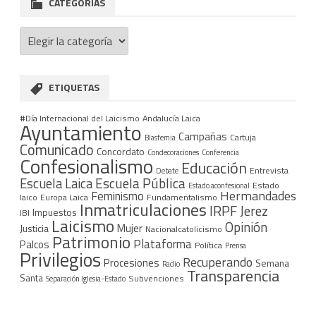
CATEGORÍAS
Categorías
ETIQUETAS
#Día Internacional del Laicismo
Andalucía Laica
Ayuntamiento
Campañas
Cartuja
Blasfemia
Comunicado
Concordato
Condecoraciones
Conferencia
Confesionalismo
Educación
Entrevista
Debate
Escuela Pública
Escuela Laica
Estado
Estado aconfesional
Hermandades
Feminismo
laico
Europa Laica
Fundamentalismo
Inmatriculaciones
IRPF
Jerez
Impuestos
IBI
Laicismo
Opinión
Mujer
Justicia
Nacionalcatolicismo
Patrimonio
Plataforma
Palcos
Política
Prensa
Privilegios
Recuperando
Procesiones
Semana
Radio
Transparencia
Santa
Subvenciones
Separación Iglesia-Estado