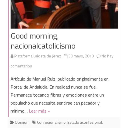
Good morning,
nacionalcatolicismo
Plataforma Laicista de Jerez
30 mayo, 2019
No hay
en
comentarios
Good
Artículo de Manuel Ruiz, publicado originalmente en
morning,
Portal de Andalucía. En realidad nunca se fue.
Permanece tocando fibras y emociones entre un
nacionalcatolicismo
populacho que necesita sentirse tan pecador y
mínimo…
Leer más »
Opinión
Confesionalismo
,
Estado aconfesional
,