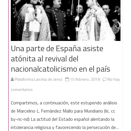
Una parte de España asiste
atónita al revival del
nacionalcatolicismo en el país
Plataforma Laicista de Jerez
15 febrero, 2018
No hay
en
comentarios
Una
Compartimos, a continuación, este estupendo análisis
parte
de Marcelino L. Fernández Mallo para Mundiario (lic. cc
by-nc-nd) La actitud del Estado español alentando la
de
intolerancia religiosa y favoreciendo la persecución de…
España