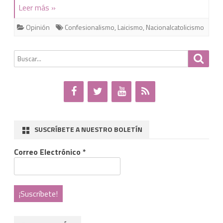
Leer más »
asiste
Opinión
Confesionalismo
,
Laicismo
,
Nacionalcatolicismo
atónita
al
Buscar
Busca
por:
revival
del
nacionalcatolicismo
en
SUSCRÍBETE A NUESTRO BOLETÍN
el
Correo Electrónico
*
país