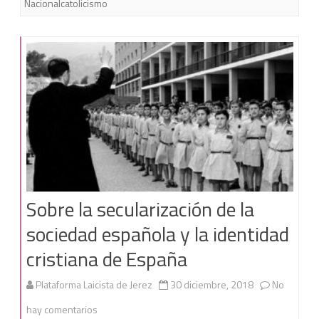
Nacionalcatolicismo
Sobre la secularización de la
sociedad española y la identidad
cristiana de España
Plataforma Laicista de Jerez
30 diciembre, 2018
No
en
hay comentarios