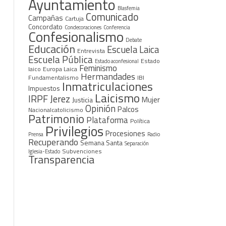
Ayuntamiento
Blasfemia
Comunicado
Campañas
Cartuja
Concordato
Condecoraciones
Conferencia
Confesionalismo
Debate
Educación
Escuela Laica
Entrevista
Escuela Pública
Estado
Estado aconfesional
Feminismo
laico
Europa Laica
Hermandades
Fundamentalismo
IBI
e
Inmatriculaciones
Impuestos
Laicismo
IRPF
Jerez
Mujer
Justicia
Opinión
Palcos
Nacionalcatolicismo
Patrimonio
Plataforma
Política
Privilegios
Procesiones
Prensa
Radio
Recuperando
Semana Santa
Separación
Subvenciones
Iglesia-Estado
Transparencia