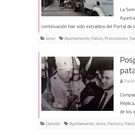
La Sema
Ayunta
continuación han sido extraídos del Portal de 
Jerez
Ayuntamiento
,
Palcos
,
Procesiones
,
Se
Pos
pat
Plataf
Compart
Réplica
de los 
Opinión
Ayuntamiento
,
Jerez
,
Pacheco
,
Palco