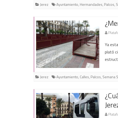
Jerez
Ayuntamiento
,
Hermandades
,
Palcos
,
S
¿Mer
Plataf
Ya esta
plató c
estruct
Jerez
Ayuntamiento
,
Calles
,
Palcos
,
Semana S
¿Cuá
Jere
Plataf