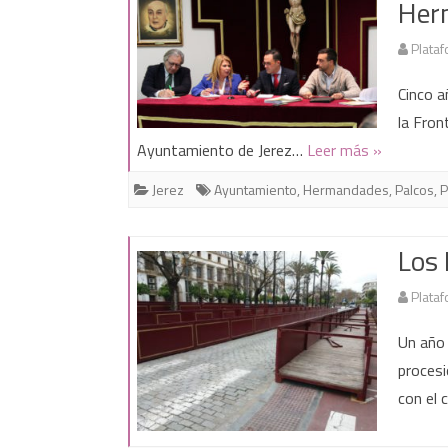
Her
Plataf
Cinco a
la Fron
Ayuntamiento de Jerez…
Leer más »
Jerez
Ayuntamiento
,
Hermandades
,
Palcos
,
P
Los 
Plataf
Un año 
procesi
con el 