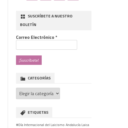
SUSCRÍBETE A NUESTRO
BOLETÍN
Correo Electrónico
*
CATEGORÍAS
Categorías
ades
ETIQUETAS
#Día Internacional del Laicismo
Andalucía Laica