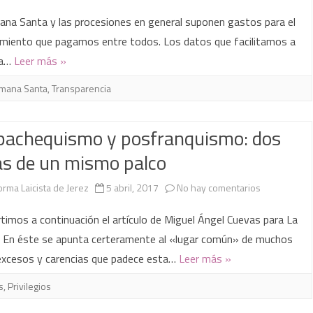
¿Cuánto
na Santa y las procesiones en general suponen gastos para el
le
miento que pagamos entre todos. Los datos que facilitamos a
la…
Leer más »
cuesta
la
mana Santa
,
Transparencia
Semana
pachequismo y posfranquismo: dos
Santa
as de un mismo palco
a
Jerez?
en
orma Laicista de Jerez
5 abril, 2017
No hay comentarios
Pospachequ
imos a continuación el artículo de Miguel Ángel Cuevas para La
y
. En éste se apunta certeramente al «lugar común» de muchos
excesos y carencias que padece esta…
Leer más »
posfranquis
dos
s
,
Privilegios
patas