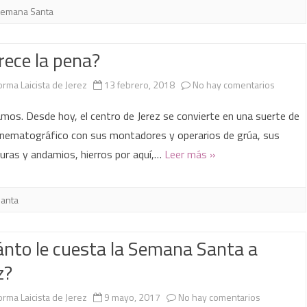
emana Santa
ece la pena?
en
orma Laicista de Jerez
13 febrero, 2018
No hay comentarios
¿Merec
mos. Desde hoy, el centro de Jerez se convierte en una suerte de
la
inematográfico con sus montadores y operarios de grúa, sus
uras y andamios, hierros por aquí,…
Leer más »
pena?
anta
nto le cuesta la Semana Santa a
z?
en
orma Laicista de Jerez
9 mayo, 2017
No hay comentarios