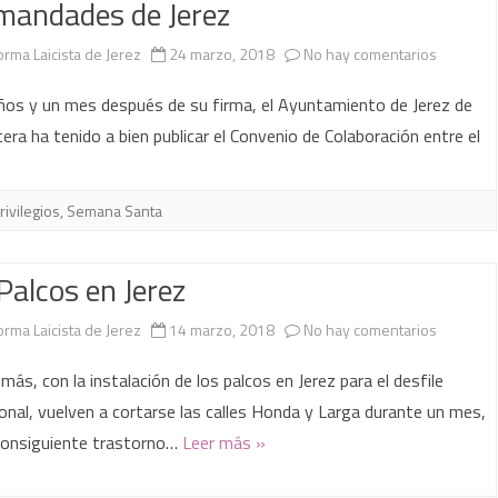
mandades de Jerez
en
orma Laicista de Jerez
24 marzo, 2018
No hay comentarios
Un
ños y un mes después de su firma, el Ayuntamiento de Jerez de
cheque
tera ha tenido a bien publicar el Convenio de Colaboración entre el
en
blanco
rivilegios
,
Semana Santa
a
Palcos en Jerez
la
Unión
en
orma Laicista de Jerez
14 marzo, 2018
No hay comentarios
de
Los
más, con la instalación de los palcos en Jerez para el desfile
Hermand
Palcos
onal, vuelven a cortarse las calles Honda y Larga durante un mes,
consiguiente trastorno…
Leer más »
de
en
Jerez
Jerez