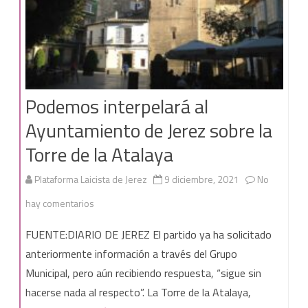
Podemos interpelará al
Ayuntamiento de Jerez sobre la
Torre de la Atalaya
Plataforma Laicista de Jerez
9 diciembre, 2021
No
en
hay comentarios
Podemos
FUENTE:DIARIO DE JEREZ El partido ya ha solicitado
interpelará
anteriormente información a través del Grupo
Municipal, pero aún recibiendo respuesta, “sigue sin
al
hacerse nada al respecto”. La Torre de la Atalaya,
Ayuntamiento