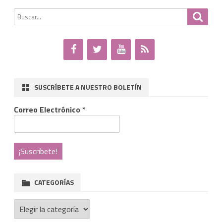
de
reúne
Buscar
Busca
entradas
por:
con
el
nuevo
obispo
SUSCRÍBETE A NUESTRO BOLETÍN
de
Correo Electrónico
*
Asidonia-
Jerez
CATEGORÍAS
Categorías