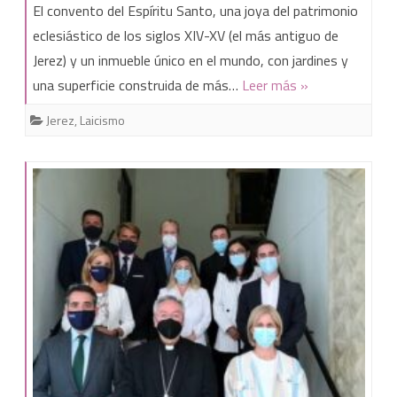
El
El convento del Espíritu Santo, una joya del patrimonio
convento
eclesiástico de los siglos XIV-XV (el más antiguo de
Jerez) y un inmueble único en el mundo, con jardines y
del
una superficie construida de más…
Leer más »
Espíritu
Jerez
,
Laicismo
Santo,
el
más
antiguo
de
Jerez
y
único
en