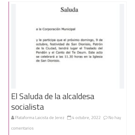
para
el
10
de
noviembre.
El Saluda de la alcaldesa
socialista
Plataforma Laicista de Jerez
4 octubre, 2022
No hay
en
comentarios