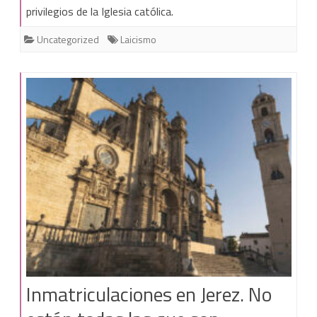
Conciencia
privilegios de la Iglesia católica.
queda
Uncategorized
Laicismo
fuera
del
plan
legislativo
de
2022
Inmatriculaciones en Jerez. No