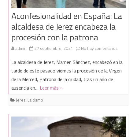
el
Aconfesionalidad en España: La
convento
alcaldesa de Jerez encabeza la
más
procesión con la patrona
antiguo
de
en
admin
27 septiembre, 2021
No hay comentarios
Jerez,
Aconfesio
La alcaldesa de Jerez, Mamen Sánchez, encabezó en la
mantenido
en
tarde de este pasado viernes la procesión de la Virgen
con
de la Merced, Patrona de la ciudad, tras un año de
España:
ausencia en…
Leer más »
fondos
La
públicos»
Jerez
,
Laicismo
alcaldesa
de
Jerez
encabeza