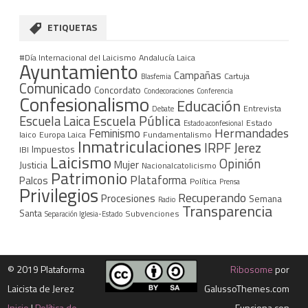
ETIQUETAS
#Día Internacional del Laicismo
Andalucía Laica
Ayuntamiento
Campañas
Cartuja
Blasfemia
Comunicado
Concordato
Condecoraciones
Conferencia
Confesionalismo
Educación
Entrevista
Debate
Escuela Pública
Escuela Laica
Estado
Estado aconfesional
Hermandades
Feminismo
laico
Europa Laica
Fundamentalismo
Inmatriculaciones
IRPF
Jerez
Impuestos
IBI
Laicismo
Opinión
Mujer
Justicia
Nacionalcatolicismo
Patrimonio
Plataforma
Palcos
Política
Prensa
Privilegios
Recuperando
Procesiones
Semana
Radio
Transparencia
Santa
Subvenciones
Separación Iglesia-Estado
©
2019 Plataforma
Ribosome
por
Laicista de Jerez
GalussoThemes.com
Inicio
|
Política de
Funciona con