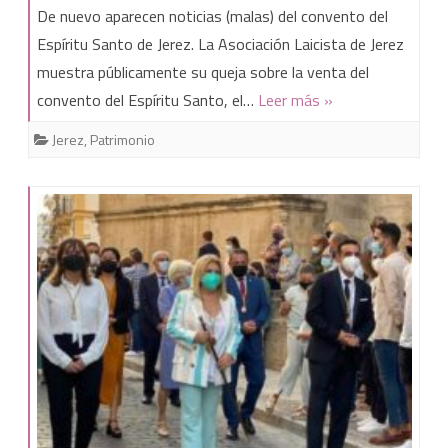
Nota
De nuevo aparecen noticias (malas) del convento del
de
Espíritu Santo de Jerez. La Asociación Laicista de Jerez
muestra públicamente su queja sobre la venta del
prensa
convento del Espíritu Santo, el…
Leer más »
de
Jerez
,
Patrimonio
la
asociación
laicista
de
Jerez:
«la
Iglesia
quiere
vender