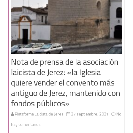
favor
a
la
iglesia
en
Nota de prensa de la asociación
Cádiz,
laicista de Jerez: «la Iglesia
ahora
quiere vender el convento más
la
antiguo de Jerez, mantenido con
Diputación
fondos públicos»
Plataforma Laicista de Jerez
27 septiembre, 2021
No
en
hay comentarios