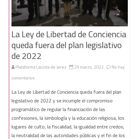
La Ley de Libertad de Conciencia
queda fuera del plan legislativo
de 2022
Plataforma Laicista de Jerez
29 marzo, 2022
No hay
en
comentarios
La
La Ley de Libertad de Conciencia queda fuera del plan
Ley
legislativo de 2022 y se incumple el compromiso
programático de regular la financiación de las
de
confesiones, la simbología y la educación religiosa, los
Libertad
lugares de culto, la fiscalidad, la igualdad entre credos,
de
la neutralidad de las autoridades públicas y el fin de los