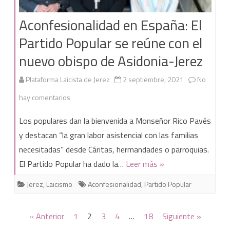
el
Aconfesionalidad en España: El
mundo,
Partido Popular se reúne con el
a
nuevo obispo de Asidonia-Jerez
la
venta
Plataforma Laicista de Jerez
2 septiembre, 2021
No
en
en
hay comentarios
‘Mil
Aconfesionalidad
Los populares dan la bienvenida a Monseñor Rico Pavés
Anuncios’
en
y destacan “la gran labor asistencial con las familias
necesitadas” desde Cáritas, hermandades o parroquias.
España:
El Partido Popular ha dado la…
Leer más »
El
Jerez
,
Laicismo
Aconfesionalidad
,
Partido Popular
Partido
Popular
Paginación
« Anterior
1
2
3
4
…
18
Siguiente »
se