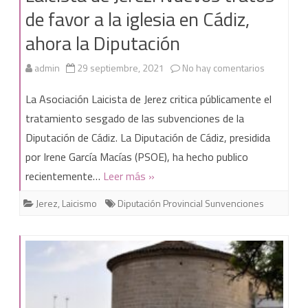
de favor a la iglesia en Cádiz,
ahora la Diputación
en
admin
29 septiembre, 2021
No hay comentarios
Comunica
La Asociación Laicista de Jerez critica públicamente el
de
tratamiento sesgado de las subvenciones de la
Diputación de Cádiz. La Diputación de Cádiz, presidida
la
por Irene García Macías (PSOE), ha hecho publico
Asociación
recientemente…
Leer más »
Laicista
Jerez
,
Laicismo
Diputación Provincial Sunvenciones
de
Jerez:
Nuevos
tratos
de