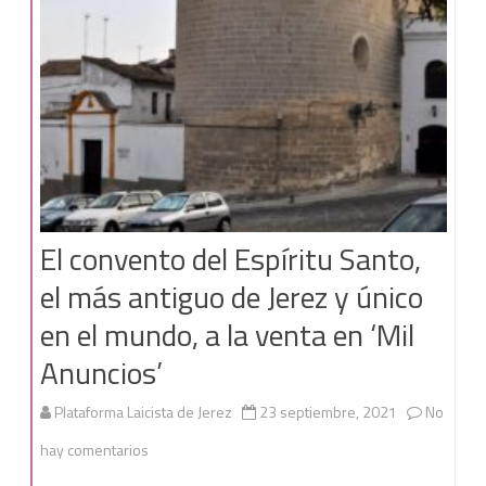
la
procesión
con
la
patrona
El convento del Espíritu Santo,
el más antiguo de Jerez y único
en el mundo, a la venta en ‘Mil
Anuncios’
Plataforma Laicista de Jerez
23 septiembre, 2021
No
en
hay comentarios