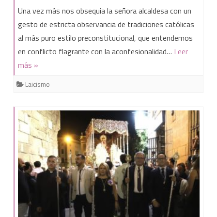
El
Una vez más nos obsequia la señora alcaldesa con un
Saluda
gesto de estricta observancia de tradiciones católicas
al más puro estilo preconstitucional, que entendemos
de
en conflicto flagrante con la aconfesionalidad…
Leer
la
más »
alcaldesa
Laicismo
socialista