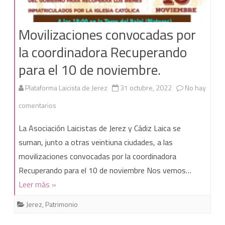
Movilizaciones convocadas por
la coordinadora Recuperando
para el 10 de noviembre.
Plataforma Laicista de Jerez
31 octubre, 2022
No hay
en
comentarios
Movilizaciones
La Asociación Laicistas de Jerez y Cádiz Laica se
convocadas
suman, junto a otras veintiuna ciudades, a las
movilizaciones convocadas por la coordinadora
por
Recuperando para el 10 de noviembre Nos vemos…
la
Leer más »
coordinadora
Jerez
,
Patrimonio
Recuperando