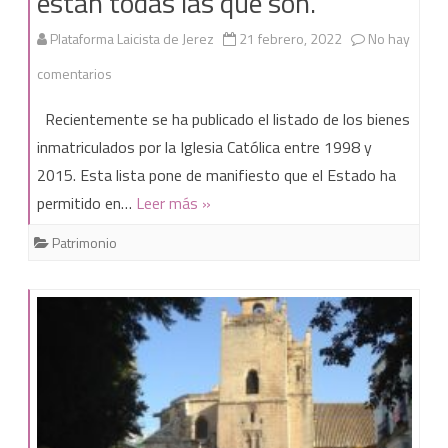
están todas las que son.
Plataforma Laicista de Jerez
21 febrero, 2022
No hay
en
comentarios
Inmatriculaciones
Recientemente se ha publicado el listado de los bienes
en
inmatriculados por la Iglesia Católica entre 1998 y
2015. Esta lista pone de manifiesto que el Estado ha
Jerez.
permitido en…
Leer más »
No
Patrimonio
están
todas
las
que
son.