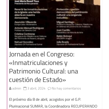
no
obras
el
públicas
de
«Esperanza
de
la
Jornada en el Congreso:
Yedra»,
«Inmatriculaciones y
como
Patrimonio Cultural: una
pretende
cuestión de Estado»
la
Junta
en
admin
3 abril, 2024
No hay comentarios
de
Jornada
El próximo día 8 de abril, acogidos por el G.P.
Andalucía
en
Plurinacional SUMAR, la Coordinadora RECUPERANDO