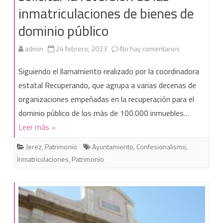
inmatriculaciones de bienes de
dominio público
en
admin
24 febrero, 2023
No hay comentarios
Nueva
Siguiendo el llamamiento realizado por la coordinadora
concentración
estatal Recuperando, que agrupa a varias decenas de
organizaciones empeñadas en la recuperación para el
para
dominio público de los más de 100.000 inmuebles…
solicitar
Leer más »
la
Jerez
,
Patrimonio
Ayuntamiento
,
Confesionalismo
,
reversión
Inmatriculaciones
,
Patrimonio
de
las
inmatriculacio
de