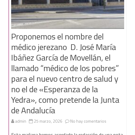
Proponemos el nombre del
médico jerezano D. José María
Ibáñez García de Movellán, el
llamado “médico de los pobres”
para el nuevo centro de salud y
no el de «Esperanza de la
Yedra», como pretende la Junta
de Andalucía
en
admin
25 marzo, 2026
No hay comentarios
Proponemos
Esta mañana hemos acordado la redacción de una nota