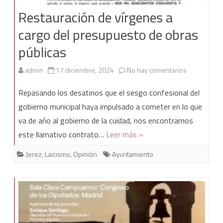
Restauración de vírgenes a
llamado
cargo del presupuesto de obras
“médico
públicas
de
los
en
admin
17 diciembre, 2024
No hay comentarios
pobres”
Restauració
Repasando los desatinos que el sesgo confesional del
para
de
gobierno municipal haya impulsado a cometer en lo que
el
va de año al gobierno de la cuidad, nos encontramos
vírgenes
este llamativo contrato…
Leer más »
nuevo
a
centro
Jerez
,
Laicismo
,
Opinión
Ayuntamiento
cargo
de
del
salud
presupuest
y
de