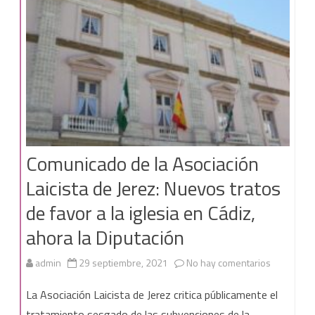
bienes
de
dominio
público
Comunicado de la Asociación
Laicista de Jerez: Nuevos tratos
de favor a la iglesia en Cádiz,
ahora la Diputación
en
admin
29 septiembre, 2021
No hay comentarios
Comunica
La Asociación Laicista de Jerez critica públicamente el
de
tratamiento sesgado de las subvenciones de la