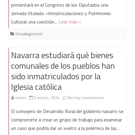
presentará en el Congreso de los Diputados una
el
Jornada titulada: «Inmatriculaciones y Patrimonio
Congreso:
Cultural: una cuestión…
Leer más »
«Inmatriculaciones
Uncategorized
y
Patrimonio
Navarra estudiará qué bienes
Cultural:
comunales de los pueblos han
una
sido inmatriculados por la
cuestión
Iglesia católica
de
en
admin
6 marzo, 2024
No hay comentarios
Estado»
Navarra
El consejero de Desarrollo Rural del gobierno navarro se
estudiará
compromete a crear un grupo de trabajo para examinar
un caso que podría dar un vuelco a la polémica de las…
qué