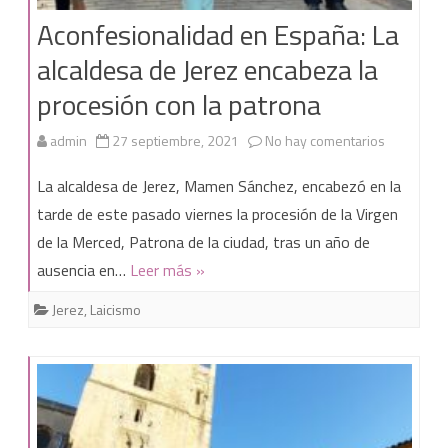
en
Aconfesionalidad en España: La
Cádiz,
alcaldesa de Jerez encabeza la
ahora
procesión con la patrona
la
en
admin
27 septiembre, 2021
No hay comentarios
Diputación
Aconfesio
La alcaldesa de Jerez, Mamen Sánchez, encabezó en la
en
tarde de este pasado viernes la procesión de la Virgen
de la Merced, Patrona de la ciudad, tras un año de
España:
ausencia en…
Leer más »
La
Jerez
,
Laicismo
alcaldesa
de
Jerez
encabeza