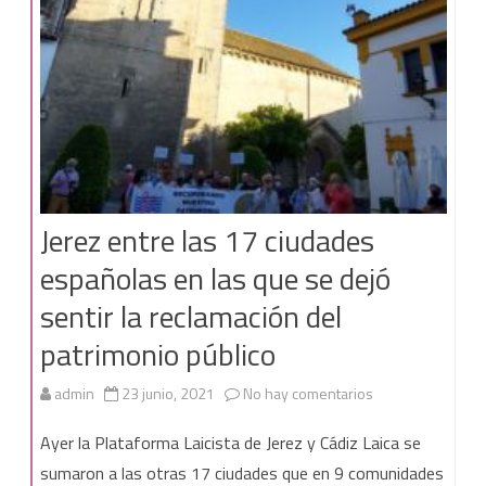
la
procesión
con
la
patrona
Jerez entre las 17 ciudades
españolas en las que se dejó
sentir la reclamación del
patrimonio público
en
admin
23 junio, 2021
No hay comentarios
Jerez
Ayer la Plataforma Laicista de Jerez y Cádiz Laica se
entre
sumaron a las otras 17 ciudades que en 9 comunidades