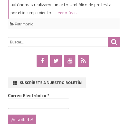
autónomas realizaron un acto simbólico de protesta
las
por el incumplimiento…
Leer más »
17
Patrimonio
ciudades
españolas
Buscar
Busca
en
por:
las
que
se
SUSCRÍBETE A NUESTRO BOLETÍN
dejó
Correo Electrónico
*
sentir
la
reclamación
del