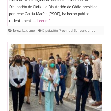
Diputación de Cádiz. La Diputación de Cádiz, presidida
la
por Irene García Macías (PSOE), ha hecho publico
Asociación
recientemente…
Leer más »
Laicista
Jerez
,
Laicismo
Diputación Provincial Sunvenciones
de
Jerez:
Nuevos
tratos
de
favor
a
la
iglesia