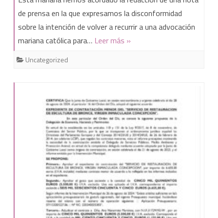
el
de prensa en la que expresamos la disconformidad
sobre la intención de volver a recurrir a una advocación
nombre
mariana católica para…
Leer más »
del
Uncategorized
médico
jerezano
D.
José
María
Ibáñez
García
de
Movellán,
el