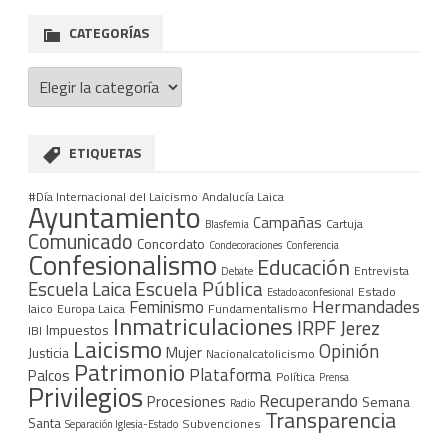
patrimonio
CATEGORÍAS
público
Categorías
ETIQUETAS
#Día Internacional del Laicismo
Andalucía Laica
Ayuntamiento
Campañas
Cartuja
Blasfemia
Comunicado
Concordato
Condecoraciones
Conferencia
Confesionalismo
Educación
Entrevista
Debate
Escuela Pública
Escuela Laica
Estado
Estado aconfesional
Hermandades
Feminismo
laico
Europa Laica
Fundamentalismo
Inmatriculaciones
IRPF
Jerez
Impuestos
IBI
Laicismo
Opinión
Mujer
Justicia
Nacionalcatolicismo
Patrimonio
Plataforma
Palcos
Política
Prensa
Privilegios
Recuperando
Procesiones
Semana
Radio
Transparencia
Santa
Subvenciones
Separación Iglesia-Estado