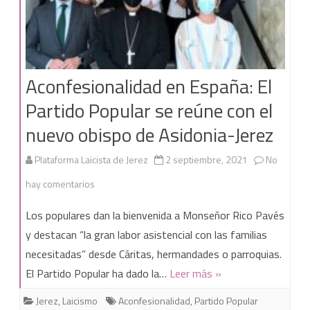
Aconfesionalidad en España: El
Partido Popular se reúne con el
nuevo obispo de Asidonia-Jerez
Plataforma Laicista de Jerez
2 septiembre, 2021
No
en
hay comentarios
Aconfesionalidad
Los populares dan la bienvenida a Monseñor Rico Pavés
en
y destacan “la gran labor asistencial con las familias
necesitadas” desde Cáritas, hermandades o parroquias.
España:
El Partido Popular ha dado la…
Leer más »
El
Jerez
,
Laicismo
Aconfesionalidad
,
Partido Popular
Partido