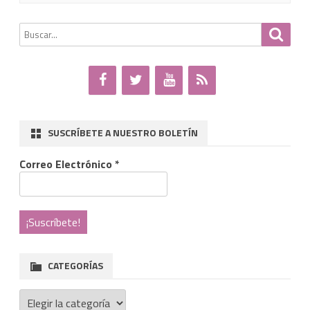
Popular
Buscar
Busca
se
por:
reúne
con
el
SUSCRÍBETE A NUESTRO BOLETÍN
nuevo
Correo Electrónico
*
obispo
de
Asidonia-
Jerez
CATEGORÍAS
Categorías