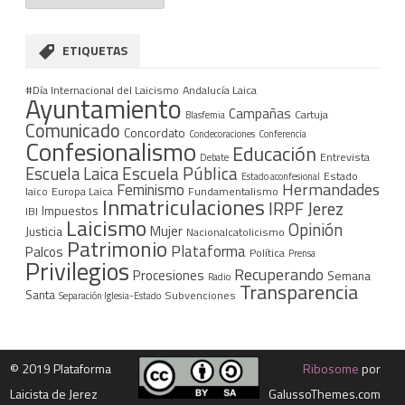
ETIQUETAS
#Día Internacional del Laicismo
Andalucía Laica
Ayuntamiento
Campañas
Cartuja
Blasfemia
Comunicado
Concordato
Condecoraciones
Conferencia
Confesionalismo
Educación
Entrevista
Debate
Escuela Pública
Escuela Laica
Estado
Estado aconfesional
Hermandades
Feminismo
laico
Europa Laica
Fundamentalismo
Inmatriculaciones
IRPF
Jerez
Impuestos
IBI
Laicismo
Opinión
Mujer
Justicia
Nacionalcatolicismo
Patrimonio
Plataforma
Palcos
Política
Prensa
Privilegios
Recuperando
Procesiones
Semana
Radio
Transparencia
Santa
Subvenciones
Separación Iglesia-Estado
©
2019 Plataforma
Ribosome
por
Laicista de Jerez
GalussoThemes.com