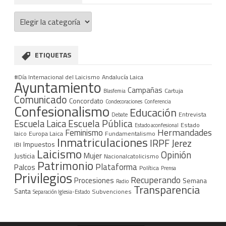
Categorías
ETIQUETAS
#Día Internacional del Laicismo
Andalucía Laica
Ayuntamiento
Campañas
Cartuja
Blasfemia
Comunicado
Concordato
Condecoraciones
Conferencia
Confesionalismo
Educación
Entrevista
Debate
Escuela Pública
Escuela Laica
Estado
Estado aconfesional
Hermandades
Feminismo
laico
Europa Laica
Fundamentalismo
Inmatriculaciones
IRPF
Jerez
Impuestos
IBI
Laicismo
Opinión
Mujer
Justicia
Nacionalcatolicismo
Patrimonio
Plataforma
Palcos
Política
Prensa
Privilegios
Recuperando
Procesiones
Semana
Radio
Transparencia
Santa
Subvenciones
Separación Iglesia-Estado