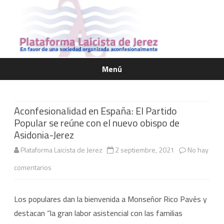
Menú
Saltar
contenido
Aconfesionalidad en España: El Partido
Popular se reúne con el nuevo obispo de
Asidonia-Jerez
Plataforma Laicista de Jerez
2 septiembre, 2021
No hay
en
comentarios
Aconfesionalidad
Los populares dan la bienvenida a Monseñor Rico Pavés y
en
destacan “la gran labor asistencial con las familias
España: