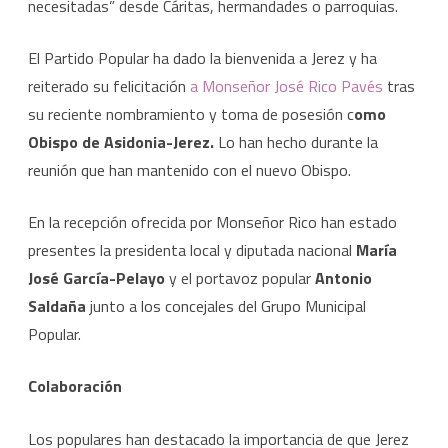
necesitadas” desde Cáritas, hermandades o parroquias.
El
El Partido Popular ha dado la bienvenida a Jerez y ha
Partido
reiterado su felicitación
a Monseñor José Rico Pavés
tras
Popular
su reciente nombramiento y toma de posesión c
omo
se
Obispo de Asidonia-Jerez.
Lo han hecho durante la
reúne
reunión que han mantenido con el nuevo Obispo.
con
En la recepción ofrecida por Monseñor Rico han estado
el
presentes la presidenta local y diputada nacional
María
nuevo
José García-Pelayo
y el portavoz popular
Antonio
Saldaña
junto a los concejales del Grupo Municipal
obispo
Popular.
de
Asidonia-
Colaboración
Jerez
Los populares han destacado la importancia de que Jerez