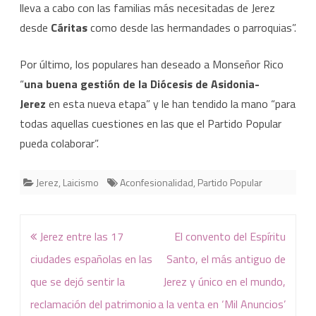
lleva a cabo con las familias más necesitadas de Jerez
desde
Cáritas
como desde las hermandades o parroquias”.
Por último, los populares han deseado a Monseñor Rico
“
una buena gestión de la Diócesis de Asidonia-
Jerez
en esta nueva etapa” y le han tendido la mano “para
todas aquellas cuestiones en las que el Partido Popular
pueda colaborar”.
Jerez
,
Laicismo
Aconfesionalidad
,
Partido Popular
Navegación
Jerez entre las 17
El convento del Espíritu
de
ciudades españolas en las
Santo, el más antiguo de
entradas
que se dejó sentir la
Jerez y único en el mundo,
reclamación del patrimonio
a la venta en ‘Mil Anuncios’