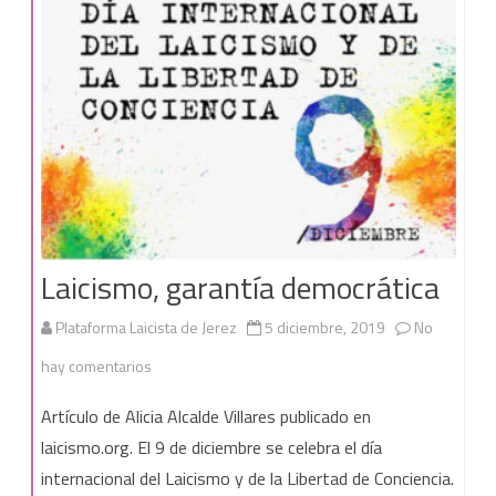
religiosa
en
los
centros
públicos
Laicismo, garantía democrática
Plataforma Laicista de Jerez
5 diciembre, 2019
No
en
hay comentarios
Laicismo,
Artículo de Alicia Alcalde Villares publicado en
garantía
laicismo.org. El 9 de diciembre se celebra el día
internacional del Laicismo y de la Libertad de Conciencia.
democrática