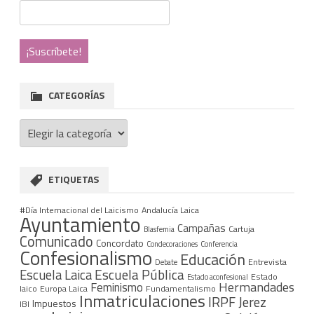
CATEGORÍAS
Categorías
ETIQUETAS
#Día Internacional del Laicismo
Andalucía Laica
Ayuntamiento
Campañas
Cartuja
Blasfemia
Comunicado
Concordato
Condecoraciones
Conferencia
Confesionalismo
Educación
Entrevista
Debate
Escuela Pública
Escuela Laica
Estado
Estado aconfesional
Hermandades
Feminismo
laico
Europa Laica
Fundamentalismo
Inmatriculaciones
IRPF
Jerez
Impuestos
IBI