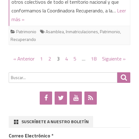
otros colectivos de todo el territorio nacional y que
Laicista
conformamos la Coordinadora Recuperando, a la…
Leer
de
más »
Jerez
Patrimonio
Asamblea
,
Inmatriculaciones
,
Patrimonio
,
en
Recuperando
la
IV
Paginación
« Anterior
1
2
3
4
5
…
18
Siguiente »
de
Asamblea
Buscar
Busca
entradas
de
por:
Recuperando
SUSCRÍBETE A NUESTRO BOLETÍN
Correo Electrónico
*