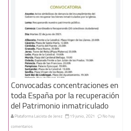
en
las
que
se
dejó
sentir
la
reclamación
Convocadas concentraciones en
del
toda España por la recuperación
patrimonio
del Patrimonio inmatriculado
público
Plataforma Laicista de Jerez
19 junio, 2021
No hay
en
comentarios