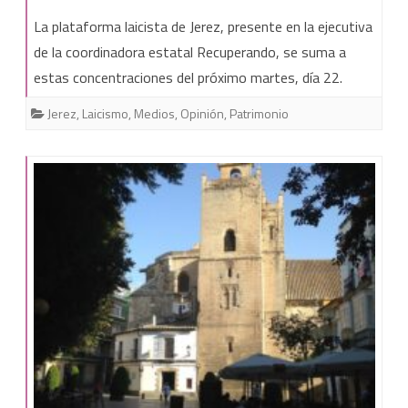
Convocadas
La plataforma laicista de Jerez, presente en la ejecutiva
concentraciones
de la coordinadora estatal Recuperando, se suma a
estas concentraciones del próximo martes, día 22.
en
toda
Jerez
,
Laicismo
,
Medios
,
Opinión
,
Patrimonio
España
por
la
recuperación
del
Patrimonio
inmatriculado