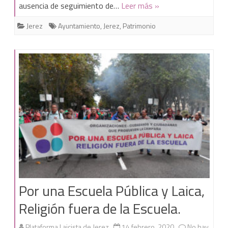
ausencia de seguimiento de…
Leer más »
de
Jerez
Ayuntamiento
,
Jerez
,
Patrimonio
Jerez
lleva
al
Ayuntamiento
ante
la
Fiscalía.
Por una Escuela Pública y Laica,
Religión fuera de la Escuela.
Plataforma Laicista de Jerez
14 febrero, 2020
No hay