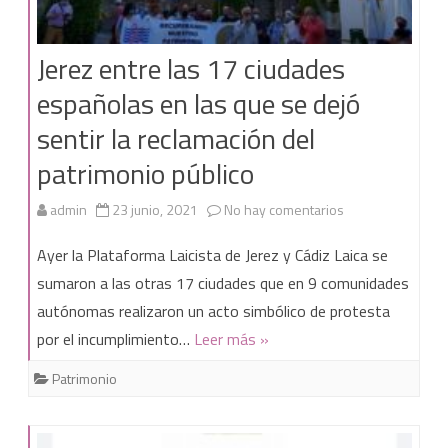
Jerez entre las 17 ciudades
españolas en las que se dejó
sentir la reclamación del
patrimonio público
en
admin
23 junio, 2021
No hay comentarios
Jerez
Ayer la Plataforma Laicista de Jerez y Cádiz Laica se
entre
sumaron a las otras 17 ciudades que en 9 comunidades
autónomas realizaron un acto simbólico de protesta
las
por el incumplimiento…
Leer más »
17
Patrimonio
ciudades
españolas