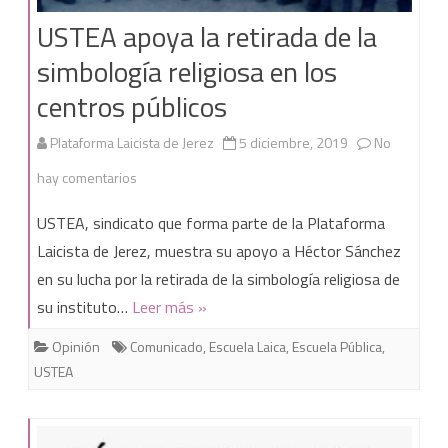
investidura
USTEA apoya la retirada de la
sobre
simbología religiosa en los
inmatriculaciones.
centros públicos
Plataforma Laicista de Jerez
5 diciembre, 2019
No
en
hay comentarios
USTEA
USTEA, sindicato que forma parte de la Plataforma
apoya
Laicista de Jerez, muestra su apoyo a Héctor Sánchez
en su lucha por la retirada de la simbología religiosa de
la
su instituto…
Leer más »
retirada
Opinión
Comunicado
,
Escuela Laica
,
Escuela Pública
,
de
USTEA
la
simbología