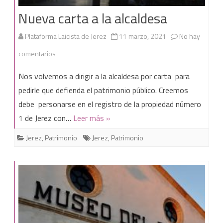
Nueva carta a la alcaldesa
Plataforma Laicista de Jerez
11 marzo, 2021
No hay
en
comentarios
Nueva
Nos volvemos a dirigir a la alcaldesa por carta para
carta
pedirle que defienda el patrimonio público. Creemos
debe personarse en el registro de la propiedad número
a
1 de Jerez con…
Leer más »
la
Jerez
,
Patrimonio
Jerez
,
Patrimonio
alcaldesa