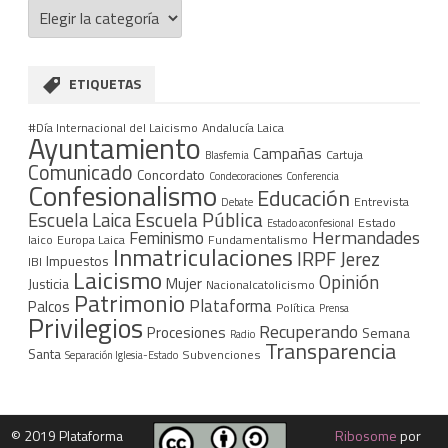
Categorías
Diputación
ETIQUETAS
#Día Internacional del Laicismo
Andalucía Laica
Ayuntamiento
Campañas
Cartuja
Blasfemia
Comunicado
Concordato
Condecoraciones
Conferencia
Confesionalismo
Educación
Entrevista
Debate
Escuela Pública
Escuela Laica
Estado
Estado aconfesional
Hermandades
Feminismo
laico
Europa Laica
Fundamentalismo
Inmatriculaciones
IRPF
Jerez
Impuestos
IBI
Laicismo
Opinión
Mujer
Justicia
Nacionalcatolicismo
Patrimonio
Plataforma
Palcos
Política
Prensa
Privilegios
Recuperando
Procesiones
Semana
Radio
Transparencia
Santa
Subvenciones
Separación Iglesia-Estado
©
2019 Plataforma
Ribosome
por