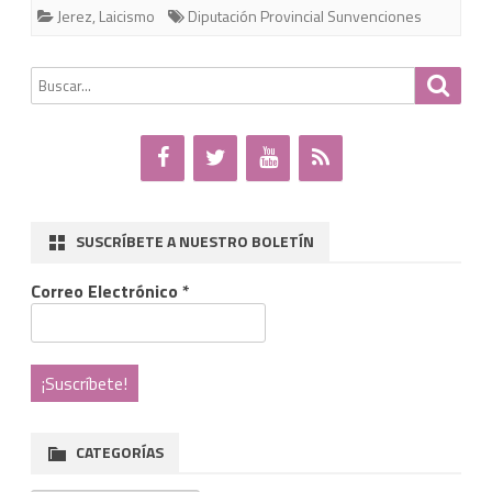
Jerez
,
Laicismo
Diputación Provincial Sunvenciones
de
Jerez:
Buscar
Busca
por:
Nuevos
tratos
de
favor
SUSCRÍBETE A NUESTRO BOLETÍN
a
Correo Electrónico
*
la
iglesia
en
Cádiz,
CATEGORÍAS
ahora
la