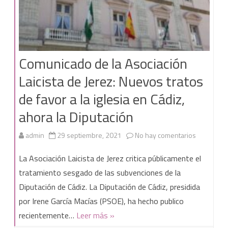
Comunicado de la Asociación
Laicista de Jerez: Nuevos tratos
de favor a la iglesia en Cádiz,
ahora la Diputación
en
admin
29 septiembre, 2021
No hay comentarios
Comunica
La Asociación Laicista de Jerez critica públicamente el
de
tratamiento sesgado de las subvenciones de la
Diputación de Cádiz. La Diputación de Cádiz, presidida
la
por Irene García Macías (PSOE), ha hecho publico
Asociación
recientemente…
Leer más »
Laicista