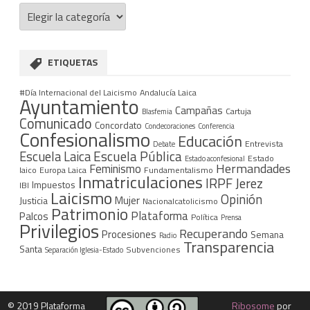
Categorías
ETIQUETAS
#Día Internacional del Laicismo
Andalucía Laica
Ayuntamiento
Campañas
Cartuja
Blasfemia
Comunicado
Concordato
Condecoraciones
Conferencia
Confesionalismo
Educación
Entrevista
Debate
Escuela Pública
Escuela Laica
Estado
Estado aconfesional
Hermandades
Feminismo
laico
Europa Laica
Fundamentalismo
Inmatriculaciones
IRPF
Jerez
Impuestos
IBI
Laicismo
Opinión
Mujer
Justicia
Nacionalcatolicismo
Patrimonio
Plataforma
Palcos
Política
Prensa
Privilegios
Recuperando
Procesiones
Semana
Radio
Transparencia
Santa
Subvenciones
Separación Iglesia-Estado
©
2019 Plataforma
Ribosome
por