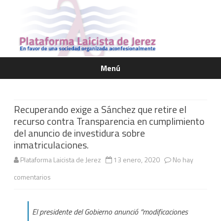
Menú
Saltar
contenido
Recuperando exige a Sánchez que retire el
recurso contra Transparencia en cumplimiento
del anuncio de investidura sobre
inmatriculaciones.
Plataforma Laicista de Jerez
13 enero, 2020
No hay
en
comentarios
Recuperando
El presidente del Gobierno anunció “modificaciones
exige