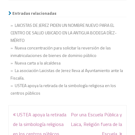
Entradas relacionadas
» LAICISTAS DE JEREZ PIDEN UN NOMBRE NUEVO PARA EL
CENTRO DE SALUD UBICADO EN LA ANTIGUA BODEGA DÍEZ-
MÉRITO
» Nueva concentración para solicitar la reversión de las
inmatriculaciones de bienes de dominio público
» Nueva carta a la alcaldesa
» La asociación Laicistas de Jerez lleva al Ayuntamiento ante la
Fiscalía.
» USTEA apoya la retirada de la simbología religiosa en los
centros públicos
Navegación
USTEA apoya la retirada
Por una Escuela Pública y
de
de la simbología religiosa
Laica, Religión fuera de la
entradas
en los centros públicos
Escuela.