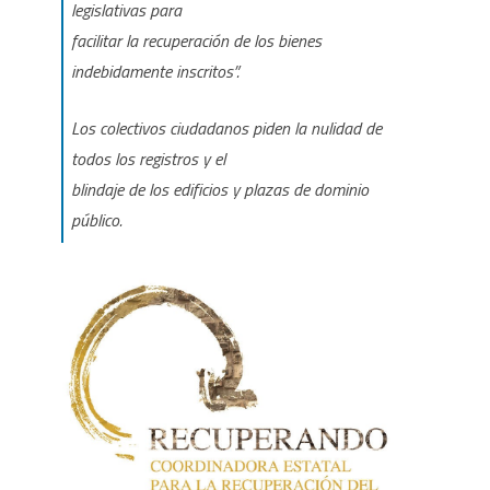
legislativas para
a
facilitar la recuperación de los bienes
Sánchez
indebidamente inscritos”.
que
Los colectivos ciudadanos piden la nulidad de
retire
todos los registros y el
el
blindaje de los edificios y plazas de dominio
recurso
público.
contra
Transparencia
en
cumplimiento
del
anuncio
de