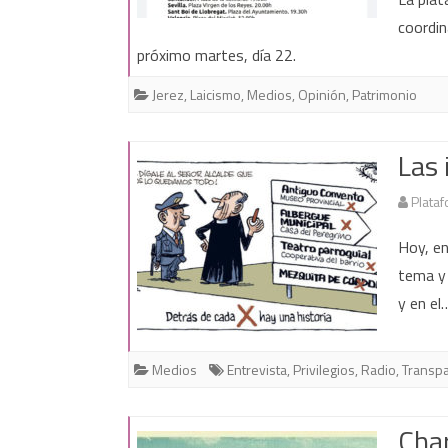
coordin
próximo martes, día 22.
Jerez
,
Laicismo
,
Medios
,
Opinión
,
Patrimonio
Las 
Plataf
Hoy, en
tema y 
y en e
Medios
Entrevista
,
Privilegios
,
Radio
,
Transpa
Char