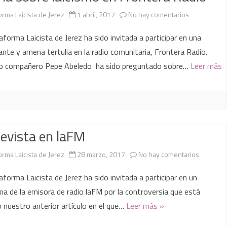
en
orma Laicista de Jerez
1 abril, 2017
No hay comentarios
Charla
aforma Laicista de Jerez ha sido invitada a participar en una
sobre
ante y amena tertulia en la radio comunitaria, Frontera Radio.
o compañero Pepe Abeledo ha sido preguntado sobre…
Leer más
laicismo
en
Frontera
Radio
evista en laFM
en
orma Laicista de Jerez
28 marzo, 2017
No hay comentarios
Entrevist
aforma Laicista de Jerez ha sido invitada a participar en un
en
a de la emisora de radio laFM por la controversia que está
 nuestro anterior artículo en el que…
Leer más »
laFM