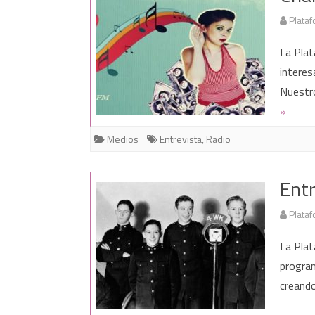
Plataf
La Plat
interes
Nuestr
»
Medios
Entrevista
,
Radio
Entr
Plataf
La Plat
program
creando