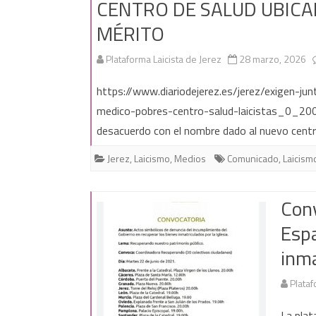
CENTRO DE SALUD UBICA
MÉRITO
Plataforma Laicista de Jerez
28 marzo, 2026
https://www.diariodejerez.es/jerez/exigen-
medico-pobres-centro-salud-laicistas_0_20
desacuerdo con el nombre dado al nuevo centr
Jerez
,
Laicismo
,
Medios
Comunicado
,
Laicism
Con
Espa
inma
Plataf
La plat