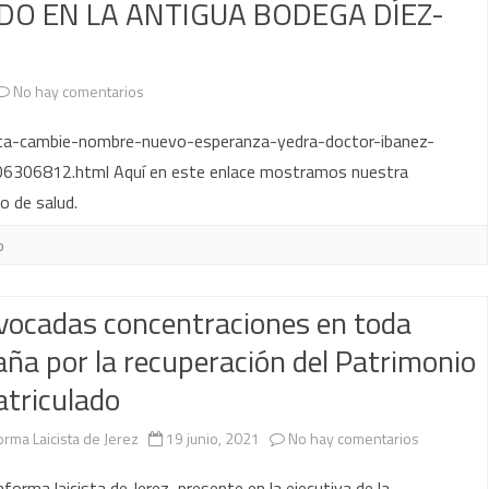
DO EN LA ANTIGUA BODEGA DÍEZ-
en
No hay comentarios
LAICISTAS
junta-cambie-nombre-nuevo-esperanza-yedra-doctor-ibanez-
DE
06306812.html Aquí en este enlace mostramos nuestra
o de salud.
JEREZ
PIDEN
o
UN
vocadas concentraciones en toda
NOMBRE
ña por la recuperación del Patrimonio
NUEVO
triculado
PARA
EL
en
orma Laicista de Jerez
19 junio, 2021
No hay comentarios
CENTRO
Convocad
aforma laicista de Jerez, presente en la ejecutiva de la