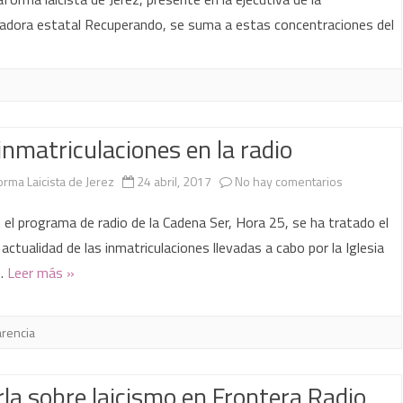
DE
concentra
adora estatal Recuperando, se suma a estas concentraciones del
SALUD
en
UBICADO
toda
EN
España
inmatriculaciones en la radio
LA
por
ANTIGUA
la
en
orma Laicista de Jerez
24 abril, 2017
No hay comentarios
BODEGA
recuperac
Las
 el programa de radio de la Cadena Ser, Hora 25, se ha tratado el
DÍEZ-
del
inmatricula
actualidad de las inmatriculaciones llevadas a cabo por la Iglesia
MÉRITO
l…
Leer más »
Patrimonio
en
inmatricul
la
rencia
radio
la sobre laicismo en Frontera Radio