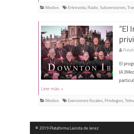
Medios
Entrevista
,
Radio
,
Subvenciones
,
Tra
“El 
priv
Plataf
El prog
(A3Media
particu
Leer más »
Medios
Exenciones fiscales
,
Privilegios
,
Tele
©
2019 Plataforma Laicista de Jerez