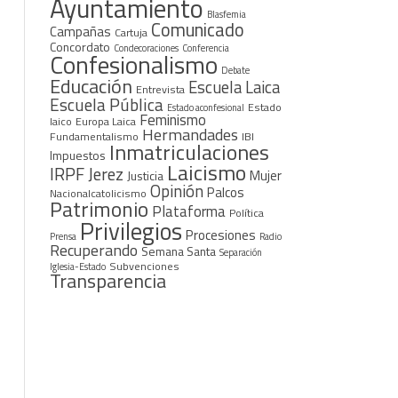
Ayuntamiento
Blasfemia
ciones
Comunicado
Campañas
Cartuja
Concordato
Condecoraciones
Conferencia
Confesionalismo
Debate
Educación
Escuela Laica
Entrevista
Escuela Pública
Estado
Estado aconfesional
Feminismo
laico
Europa Laica
Hermandades
Fundamentalismo
IBI
Inmatriculaciones
Impuestos
Laicismo
IRPF
Jerez
Mujer
Justicia
Opinión
Palcos
Nacionalcatolicismo
Patrimonio
ión
Plataforma
Política
Privilegios
Procesiones
Prensa
Radio
ciones
Recuperando
Semana Santa
Separación
Subvenciones
Iglesia-Estado
Transparencia
ado