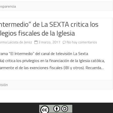
nsparencia
Intermedio” de La SEXTA critica los
ilegios fiscales de la Iglesia
en
orma Laicista de Jerez
3 marzo, 2017
No hay comentarios
“El
rama “El Intermedio” del canal de televisión La Sexta
Intermedi
) critica los privilegios en la financiación de la Iglesia católica,
larmente el de las exenciones fiscales (IBI y otros). Recuerda…
de
La
visión
SEXTA
critica
los
privilegios