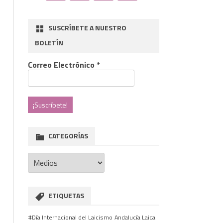
SUSCRÍBETE A NUESTRO
BOLETÍN
Correo Electrónico
*
CATEGORÍAS
Categorías
ETIQUETAS
as
#Día Internacional del Laicismo
Andalucía Laica