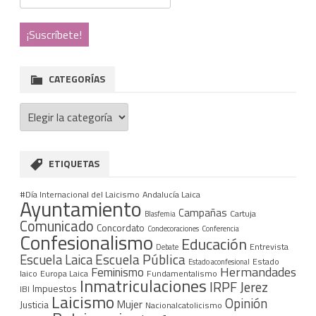
CATEGORÍAS
Categorías
ETIQUETAS
#Día Internacional del Laicismo
Andalucía Laica
Ayuntamiento
Campañas
Cartuja
Blasfemia
Comunicado
Concordato
Condecoraciones
Conferencia
Confesionalismo
Educación
Entrevista
Debate
Escuela Pública
Escuela Laica
Estado
Estado aconfesional
Hermandades
Feminismo
laico
Europa Laica
Fundamentalismo
Inmatriculaciones
IRPF
Jerez
Impuestos
IBI
Laicismo
Opinión
Mujer
Justicia
Nacionalcatolicismo