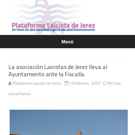
Menú
Saltar
contenido
La asociación Laicistas de Jerez lleva al
Ayuntamiento ante la Fiscalía.
Plataforma Laicista de Jerez
19 febrero, 2020
No hay
en
comentarios
La
asociación
Laicistas