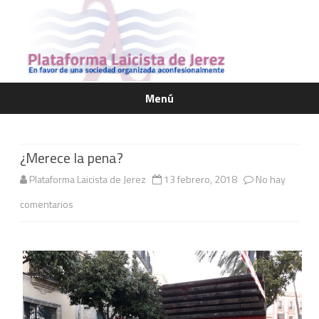
Menú
Saltar
contenido
¿Merece la pena?
Plataforma Laicista de Jerez
13 febrero, 2018
No hay
en
comentarios
¿Merece
la
pena?