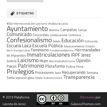
ETIQUETAS
#Día Internacional del Laicismo
Andalucía Laica
Ayuntamiento
Campañas
Cartuja
Blasfemia
Comunicado
Concordato
Condecoraciones
Conferencia
Confesionalismo
Educación
Entrevista
Debate
Escuela Pública
Escuela Laica
Estado
Estado aconfesional
Hermandades
Feminismo
laico
Europa Laica
Fundamentalismo
Inmatriculaciones
IRPF
Jerez
Impuestos
IBI
Laicismo
Opinión
Mujer
Justicia
Nacionalcatolicismo
Patrimonio
Plataforma
Palcos
Política
Prensa
Privilegios
Recuperando
Procesiones
Semana
Radio
Transparencia
Santa
Subvenciones
Separación Iglesia-Estado
©
2019 Plataforma
Ribosome
por
Laicista de Jerez
GalussoThemes.com