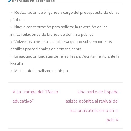
Entradas relacionadas
» Restauración de vírgenes a cargo del presupuesto de obras
públicas
» Nueva concentración para solicitar la reversión de las
inmatriculaciones de bienes de dominio público
» Volvemos a pedir a la alcaldesa que no subvencione los
desfiles procesionales de semana santa
» La asociación Laicistas de Jerez lleva al Ayuntamiento ante la
Fiscalía.
» Multiconfesionalismo municipal
Navegación
La trampa del “Pacto
Una parte de España
de
educativo”
asiste atónita al revival del
entradas
nacionalcatolicismo en el
país