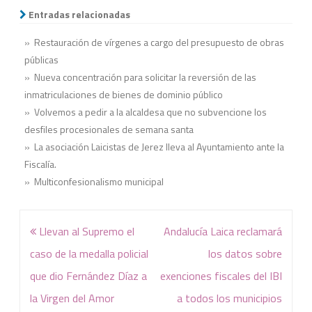
Entradas relacionadas
» Restauración de vírgenes a cargo del presupuesto de obras
públicas
» Nueva concentración para solicitar la reversión de las
inmatriculaciones de bienes de dominio público
» Volvemos a pedir a la alcaldesa que no subvencione los
desfiles procesionales de semana santa
» La asociación Laicistas de Jerez lleva al Ayuntamiento ante la
Fiscalía.
» Multiconfesionalismo municipal
Navegación
Llevan al Supremo el
Andalucía Laica reclamará
de
caso de la medalla policial
los datos sobre
entradas
que dio Fernández Díaz a
exenciones fiscales del IBI
la Virgen del Amor
a todos los municipios