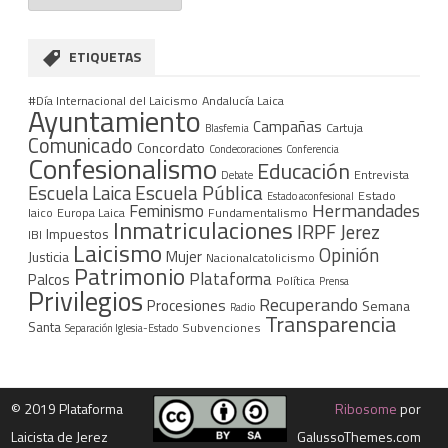
ETIQUETAS
#Día Internacional del Laicismo
Andalucía Laica
Ayuntamiento
Campañas
Cartuja
Blasfemia
Comunicado
Concordato
Condecoraciones
Conferencia
Confesionalismo
Educación
Entrevista
Debate
Escuela Pública
Escuela Laica
Estado
Estado aconfesional
Hermandades
Feminismo
laico
Europa Laica
Fundamentalismo
Inmatriculaciones
IRPF
Jerez
Impuestos
IBI
Laicismo
Opinión
Mujer
Justicia
Nacionalcatolicismo
Patrimonio
Plataforma
Palcos
Política
Prensa
Privilegios
Recuperando
Procesiones
Semana
Radio
Transparencia
Santa
Subvenciones
Separación Iglesia-Estado
©
2019 Plataforma
Ribosome
por
Laicista de Jerez
GalussoThemes.com