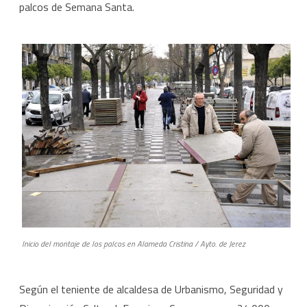
los
palcos de Semana Santa.
palcos
a
los
jerezanos
y
otras
cuestiones.
Inicio del montaje de los palcos en Alameda Cristina / Ayto. de Jerez
Según el teniente de alcaldesa de Urbanismo, Seguridad y