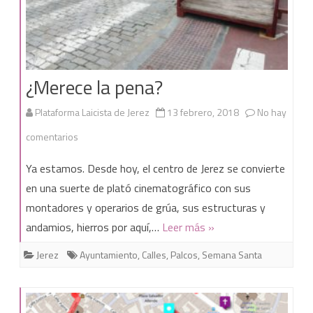
¿Merece la pena?
Plataforma Laicista de Jerez
13 febrero, 2018
No hay
en
comentarios
¿Merece
Ya estamos. Desde hoy, el centro de Jerez se convierte
la
en una suerte de plató cinematográfico con sus
montadores y operarios de grúa, sus estructuras y
pena?
andamios, hierros por aquí,…
Leer más »
Jerez
Ayuntamiento
,
Calles
,
Palcos
,
Semana Santa