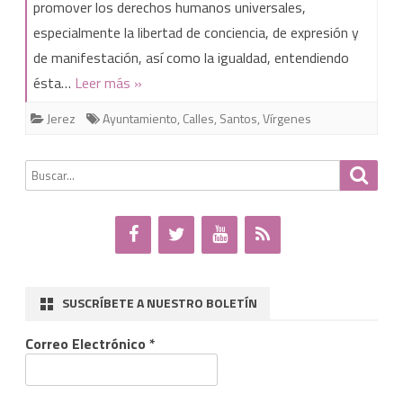
el
promover los derechos humanos universales,
especialmente la libertad de conciencia, de expresión y
clericalismo
de manifestación, así como la igualdad, entendiendo
del
ésta…
Leer más »
callejero
Jerez
Ayuntamiento
,
Calles
,
Santos
,
Vírgenes
de
Jerez
Buscar
Busca
por:
SUSCRÍBETE A NUESTRO BOLETÍN
Correo Electrónico
*