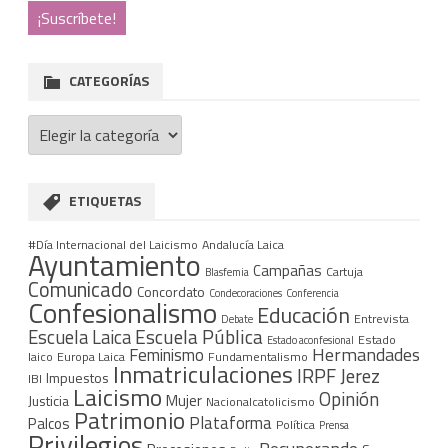
CATEGORÍAS
Categorías
ETIQUETAS
#Día Internacional del Laicismo
Andalucía Laica
Ayuntamiento
Campañas
Cartuja
Blasfemia
Comunicado
Concordato
Condecoraciones
Conferencia
Confesionalismo
Educación
Entrevista
Debate
Escuela Pública
Escuela Laica
Estado
Estado aconfesional
Hermandades
Feminismo
laico
Europa Laica
Fundamentalismo
Inmatriculaciones
IRPF
Jerez
Impuestos
IBI
Laicismo
Opinión
Mujer
Justicia
Nacionalcatolicismo
Patrimonio
Plataforma
Palcos
Política
Prensa
Privilegios