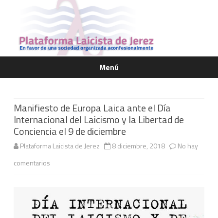
Menú
Saltar
contenido
Manifiesto de Europa Laica ante el Día
Internacional del Laicismo y la Libertad de
Conciencia el 9 de diciembre
Plataforma Laicista de Jerez
8 diciembre, 2018
No hay
en
comentarios
Manifiesto
de
Europa