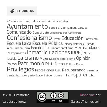
ETIQUETAS
#Día Internacional del Laicismo
Andalucía Laica
Ayuntamiento
Campañas
Cartuja
Blasfemia
Comunicado
Concordato
Condecoraciones
Conferencia
Confesionalismo
Educación
Entrevista
Debate
Escuela Pública
Escuela Laica
Estado
Estado aconfesional
Hermandades
Feminismo
laico
Europa Laica
Fundamentalismo
Inmatriculaciones
IRPF
Jerez
Impuestos
IBI
Laicismo
Opinión
Mujer
Justicia
Nacionalcatolicismo
Patrimonio
Plataforma
Palcos
Política
Prensa
Privilegios
Recuperando
Procesiones
Semana
Radio
Transparencia
Santa
Subvenciones
Separación Iglesia-Estado
©
2019 Plataforma
Ribosome
por
Laicista de Jerez
GalussoThemes.com