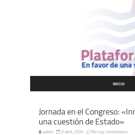
INICIO
Jornada en el Congreso: «In
una cuestión de Estado»
en
admin
3 abril, 2024
No hay comentarios