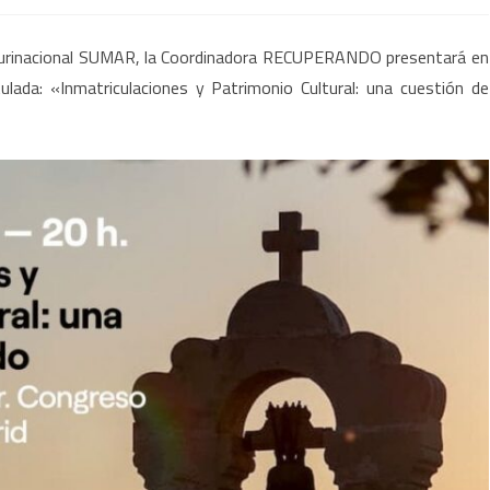
nada
P. Plurinacional SUMAR, la Coordinadora RECUPERANDO presentará en
lada: «Inmatriculaciones y Patrimonio Cultural: una cuestión de
greso:
atriculaciones
rimonio
ural:
stión
ado»