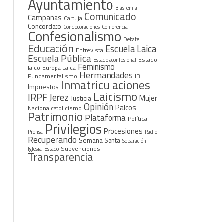
Ayuntamiento
Blasfemia
Comunicado
Campañas
Cartuja
Concordato
Condecoraciones
Conferencia
Confesionalismo
Debate
Educación
Escuela Laica
Entrevista
Escuela Pública
Estado
Estado aconfesional
Feminismo
laico
Europa Laica
Hermandades
Fundamentalismo
IBI
Inmatriculaciones
Impuestos
Laicismo
IRPF
Jerez
Mujer
Justicia
Opinión
Palcos
Nacionalcatolicismo
Patrimonio
Plataforma
Política
Privilegios
Procesiones
Prensa
Radio
Recuperando
Semana Santa
Separación
Subvenciones
Iglesia-Estado
Transparencia