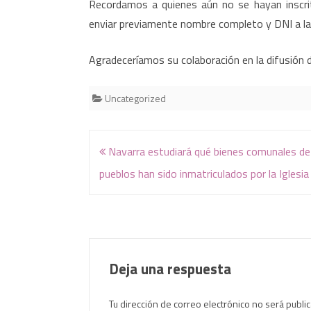
Recordamos a quienes aún no se hayan inscrit
enviar previamente nombre completo y DNI a la d
Agradeceríamos su colaboración en la difusión d
Uncategorized
Navegación
Navarra estudiará qué bienes comunales de
de
pueblos han sido inmatriculados por la Iglesia
entradas
Deja una respuesta
Tu dirección de correo electrónico no será publi