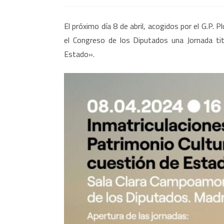
Jor
El próximo día 8 de abril, acogidos por el G.
en
el Congreso de los Diputados una Jornada titu
el
Estado».
Con
«Inm
y
Pat
Cult
una
cue
de
Est