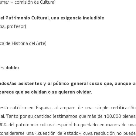
umar – comisión de Cultura)
l Patrimonio Cultural, una exigencia ineludible
ba, profesor)
)
 de Historia del Arte)
 es
doble:
ados/as asistentes y al público general cosas que, aunque a
arece que se olvidan o se quieren olvidar
.
lesia católica en España, al amparo de una simple certificación
onial. Tanto por su cantidad (estimamos que más de 100.000 bienes
 80% del patrimonio cultural español ha quedado en manos de una
 de considerarse una «cuestión de estado» cuya resolución no puede