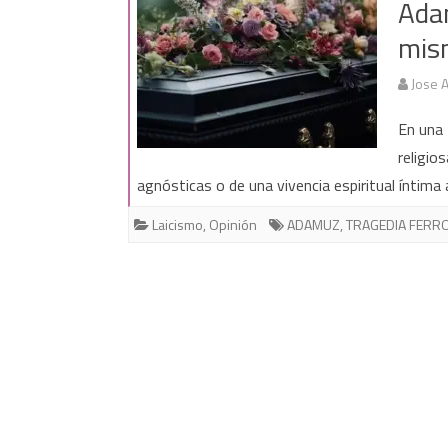
Ada
mis
Jose 
En una 
religio
agnósticas o de una vivencia espiritual íntima 
Laicismo
,
Opinión
ADAMUZ
,
TRAGEDIA FERRO