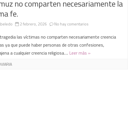
muz no comparten necesariamente la
ma fe.
en
Abeledo
2 febrero, 2026
No hay comentarios
Las
tragedia las víctimas no comparten necesariamente creencia
víctimas
sas ya que puede haber personas de otras confesiones,
ajena a cualquier creencia religiosa….
Leer más »
del
accidente
VIARIA
ferroviario
en
Adamuz
no
comparten
necesariamente