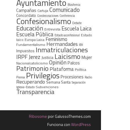
Ayuntamiento
Blasfemia
Comunicado
Campañas
Cartuja
Concordato
Condecoraciones
Conferencia
Confesionalismo
Debate
Educación
Escuela Laica
Entrevista
Escuela Pública
Estado
Estado aconfesional
Feminismo
laico
Europa Laica
Hermandades
Fundamentalismo
IBI
Inmatriculaciones
Impuestos
Laicismo
IRPF
Jerez
Mujer
Justicia
Opinión
Palcos
Nacionalcatolicismo
Patrimonio
Plataforma
Política
Privilegios
Procesiones
Prensa
Radio
Recuperando
Semana Santa
Separación
Subvenciones
Iglesia-Estado
Transparencia
Ribosome
por GalussoThemes.com
Funciona con
WordPress