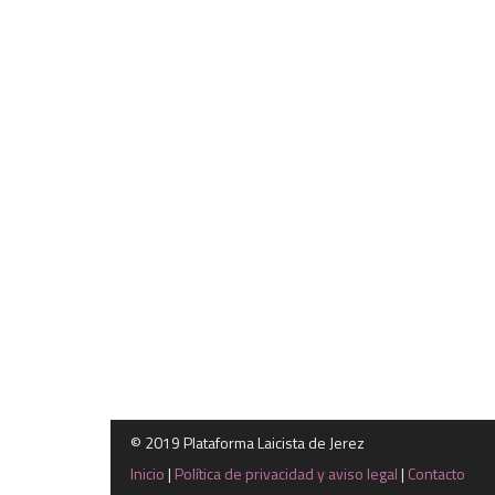
©
2019 Plataforma Laicista de Jerez
Inicio
|
Política de privacidad y aviso legal
|
Contacto