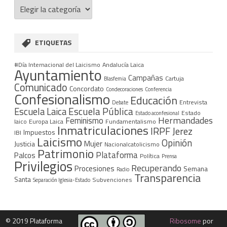
Categorías
ETIQUETAS
#Día Internacional del Laicismo
Andalucía Laica
Ayuntamiento
Campañas
Cartuja
Blasfemia
Comunicado
Concordato
Condecoraciones
Conferencia
Confesionalismo
Educación
Entrevista
Debate
Escuela Pública
Escuela Laica
Estado
Estado aconfesional
Hermandades
Feminismo
laico
Europa Laica
Fundamentalismo
Inmatriculaciones
IRPF
Jerez
Impuestos
IBI
Laicismo
Opinión
Mujer
Justicia
Nacionalcatolicismo
Patrimonio
Plataforma
Palcos
Política
Prensa
Privilegios
Recuperando
Procesiones
Semana
Radio
Transparencia
Santa
Subvenciones
Separación Iglesia-Estado
©
2019 Plataforma
Ribosome
por