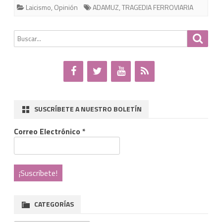
Laicismo
,
Opinión
ADAMUZ
,
TRAGEDIA FERROVIARIA
en
Adamuz
Buscar
Busca
por:
no
compart
necesar
la
SUSCRÍBETE A NUESTRO BOLETÍN
misma
Correo Electrónico
*
fe.
CATEGORÍAS