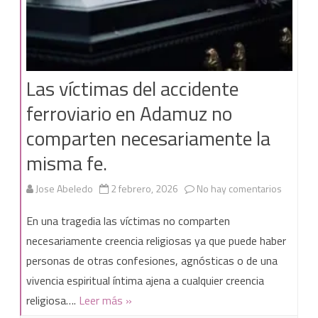
Las víctimas del accidente
ferroviario en Adamuz no
comparten necesariamente la
misma fe.
en
Jose Abeledo
2 febrero, 2026
No hay comentarios
Las
En una tragedia las víctimas no comparten
víctimas
necesariamente creencia religiosas ya que puede haber
personas de otras confesiones, agnósticas o de una
del
vivencia espiritual íntima ajena a cualquier creencia
accident
religiosa….
Leer más »
ferroviar