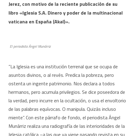
crea
Jerez, con motivo de la reciente publicación de su
y
libro «Iglesia S.A. Dinero y poder de la multinacional
vaticana en España (Akal)».
transforma
es
en
El periodista Ángel Munárriz
las
élites,
“La Iglesia es una institución terrenal que se ocupa de
asuntos divinos, o al revés. Predica la pobreza, pero
no
ostenta un ingente patrimonio. Nos declara a todos
entre
hermanos, pero acumula privilegios. Se dice poseedora de
los
la verdad, pero incurre en la ocultación, o usa el envoltorio
pobres”
de las palabras equívocas. O manipula. Quizás incluso
miente”. Con este párrafo de fondo, el periodista Ángel
Munárriz realiza una radiografía de las interioridades de la
Iglesia católica –a las que ya viene pasando revista en su