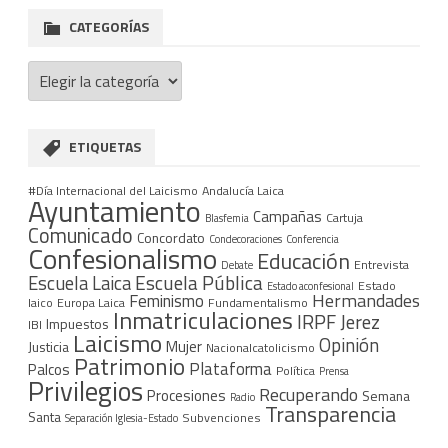
CATEGORÍAS
Categorías
ETIQUETAS
#Día Internacional del Laicismo
Andalucía Laica
Ayuntamiento
Campañas
Cartuja
Blasfemia
Comunicado
Concordato
Condecoraciones
Conferencia
Confesionalismo
Educación
Entrevista
Debate
Escuela Pública
Escuela Laica
Estado
Estado aconfesional
Hermandades
Feminismo
laico
Europa Laica
Fundamentalismo
Inmatriculaciones
IRPF
Jerez
Impuestos
IBI
Laicismo
Opinión
Mujer
Justicia
Nacionalcatolicismo
Patrimonio
Plataforma
Palcos
Política
Prensa
Privilegios
Recuperando
Procesiones
Semana
Radio
Transparencia
Santa
Subvenciones
Separación Iglesia-Estado