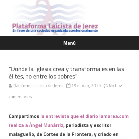
Menú
Saltar
contenido
“Donde la Iglesia crea y transforma es en las
élites, no entre los pobres”
Plataforma Laicista de Jerez
19 marzo, 2019
No hay
en
comentarios
“Donde
Compartimos
la entrevista que el diario lamarea.com
la
realiza a Ángel Munárriz
, periodista y escritor
Iglesia
malagueño, de Cortes de la Frontera, y criado en