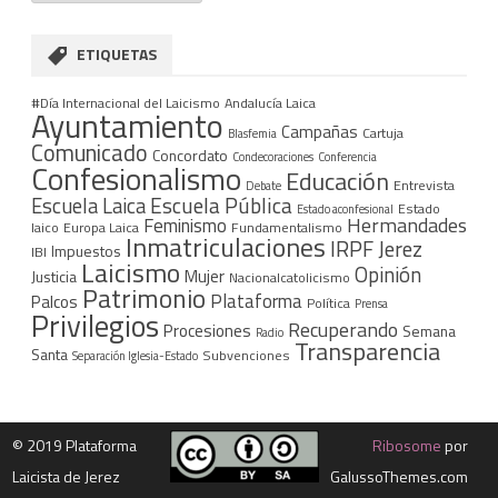
ETIQUETAS
#Día Internacional del Laicismo
Andalucía Laica
Ayuntamiento
Campañas
Cartuja
Blasfemia
Comunicado
Concordato
Condecoraciones
Conferencia
Confesionalismo
Educación
Entrevista
Debate
Escuela Pública
Escuela Laica
Estado
Estado aconfesional
Hermandades
Feminismo
laico
Europa Laica
Fundamentalismo
Inmatriculaciones
IRPF
Jerez
Impuestos
IBI
Laicismo
Opinión
Mujer
Justicia
Nacionalcatolicismo
Patrimonio
Plataforma
Palcos
Política
Prensa
Privilegios
Recuperando
Procesiones
Semana
Radio
Transparencia
Santa
Subvenciones
Separación Iglesia-Estado
©
2019 Plataforma
Ribosome
por
Laicista de Jerez
GalussoThemes.com