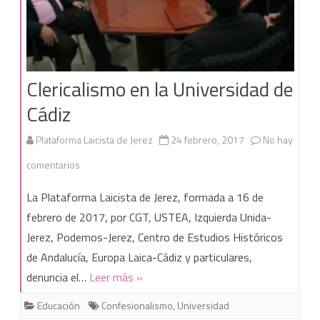
Clericalismo en la Universidad de
Cádiz
Plataforma Laicista de Jerez
24 febrero, 2017
No hay
en
comentarios
Clericalismo
La Plataforma Laicista de Jerez, formada a 16 de
en
febrero de 2017, por CGT, USTEA, Izquierda Unida-
Jerez, Podemos-Jerez, Centro de Estudios Históricos
la
de Andalucía, Europa Laica-Cádiz y particulares,
Universidad
denuncia el…
Leer más »
de
Educación
Confesionalismo
,
Universidad
Cádiz