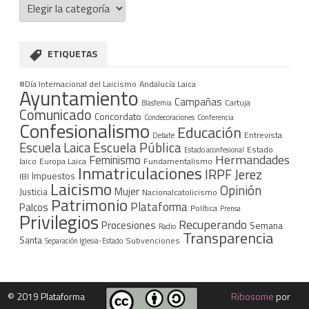
ETIQUETAS
#Día Internacional del Laicismo
Andalucía Laica
Ayuntamiento
Campañas
Cartuja
Blasfemia
Comunicado
Concordato
Condecoraciones
Conferencia
Confesionalismo
Educación
Entrevista
Debate
Escuela Pública
Escuela Laica
Estado
Estado aconfesional
Hermandades
Feminismo
laico
Europa Laica
Fundamentalismo
Inmatriculaciones
IRPF
Jerez
Impuestos
IBI
Laicismo
Opinión
Mujer
Justicia
Nacionalcatolicismo
Patrimonio
Plataforma
Palcos
Política
Prensa
Privilegios
Recuperando
Procesiones
Semana
Radio
Transparencia
Santa
Subvenciones
Separación Iglesia-Estado
©
2019 Plataforma
Ribosome
por