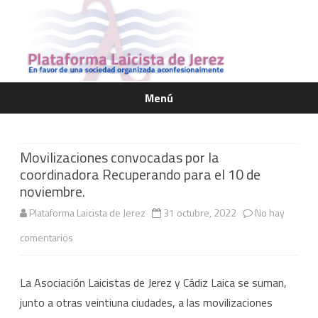
Menú
Saltar
contenido
Movilizaciones convocadas por la
coordinadora Recuperando para el 10 de
noviembre.
Plataforma Laicista de Jerez
31 octubre, 2022
No hay
en
comentarios
Movilizaciones
La Asociación Laicistas de Jerez y Cádiz Laica se suman,
convocadas
junto a otras veintiuna ciudades, a las movilizaciones
por