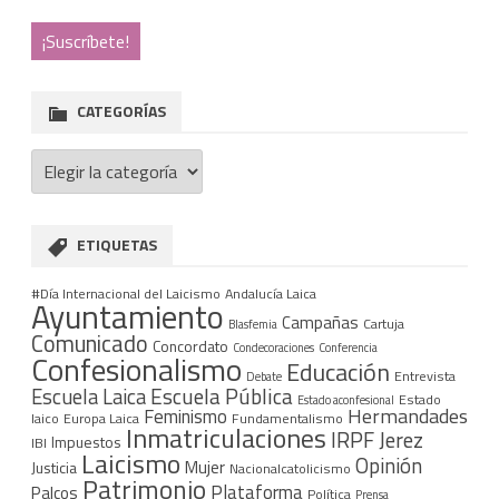
CATEGORÍAS
Categorías
ETIQUETAS
#Día Internacional del Laicismo
Andalucía Laica
Ayuntamiento
Campañas
Cartuja
Blasfemia
Comunicado
Concordato
Condecoraciones
Conferencia
Confesionalismo
Educación
Entrevista
Debate
Escuela Pública
Escuela Laica
Estado
Estado aconfesional
Hermandades
Feminismo
laico
Europa Laica
Fundamentalismo
Inmatriculaciones
IRPF
Jerez
Impuestos
IBI
Laicismo
Opinión
Mujer
Justicia
Nacionalcatolicismo
Patrimonio
Plataforma
Palcos
Política
Prensa