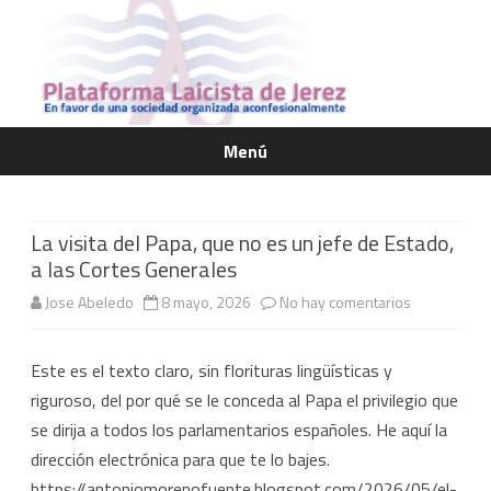
Menú
Saltar
contenido
La visita del Papa, que no es un jefe de Estado,
a las Cortes Generales
en
Jose Abeledo
8 mayo, 2026
No hay comentarios
La
Este es el texto claro, sin florituras lingüísticas y
visita
riguroso, del por qué se le conceda al Papa el privilegio que
del
se dirija a todos los parlamentarios españoles. He aquí la
Papa,
dirección electrónica para que te lo bajes.
https://antoniomorenofuente.blogspot.com/2026/05/el-