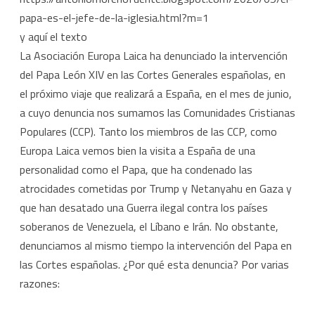
que
papa-es-el-jefe-de-la-iglesia.html?m=1
no
y aquí el texto
es
La Asociación Europa Laica ha denunciado la intervención
del Papa León XIV en las Cortes Generales españolas, en
un
el próximo viaje que realizará a España, en el mes de junio,
jefe
a cuyo denuncia nos sumamos las Comunidades Cristianas
de
Populares (CCP). Tanto los miembros de las CCP, como
Estado,
Europa Laica vemos bien la visita a España de una
personalidad como el Papa, que ha condenado las
a
atrocidades cometidas por Trump y Netanyahu en Gaza y
las
que han desatado una Guerra ilegal contra los países
Cortes
soberanos de Venezuela, el Líbano e Irán. No obstante,
denunciamos al mismo tiempo la intervención del Papa en
Generales
las Cortes españolas. ¿Por qué esta denuncia? Por varias
razones: