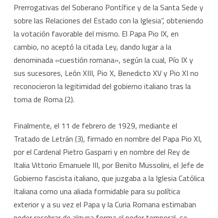
Prerrogativas del Soberano Pontífice y de la Santa Sede y
sobre las Relaciones del Estado con la Iglesia”, obteniendo
la votación favorable del mismo. El Papa Pio IX, en
cambio, no aceptó la citada Ley, dando lugar a la
denominada «cuestión romana», según la cual, Pío IX y
sus sucesores, León XIII, Pio X, Benedicto XV y Pio XI no
reconocieron la legitimidad del gobierno italiano tras la
toma de Roma (2).
Finalmente, el 11 de febrero de 1929, mediante el
Tratado de Letrán (3), firmado en nombre del Papa Pio XI,
por el Cardenal Pietro Gasparri y en nombre del Rey de
Italia Vittorio Emanuele III, por Benito Mussolini, el Jefe de
Gobierno fascista italiano, que juzgaba a la Iglesia Católica
Italiana como una aliada formidable para su política
exterior y a su vez el Papa y la Curia Romana estimaban
poder recobrar de alguna forma el poder temporal, se