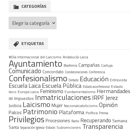
CATEGORÍAS
Categorías
ETIQUETAS
#Día Internacional del Laicismo
Andalucía Laica
Ayuntamiento
Campañas
Cartuja
Blasfemia
Comunicado
Concordato
Condecoraciones
Conferencia
Confesionalismo
Educación
Entrevista
Debate
Escuela Pública
Escuela Laica
Estado
Estado aconfesional
Hermandades
Feminismo
laico
Europa Laica
Fundamentalismo
Inmatriculaciones
IRPF
Jerez
Impuestos
IBI
Laicismo
Opinión
Mujer
Justicia
Nacionalcatolicismo
Patrimonio
Plataforma
Palcos
Política
Prensa
Privilegios
Recuperando
Procesiones
Semana
Radio
Transparencia
Santa
Subvenciones
Separación Iglesia-Estado