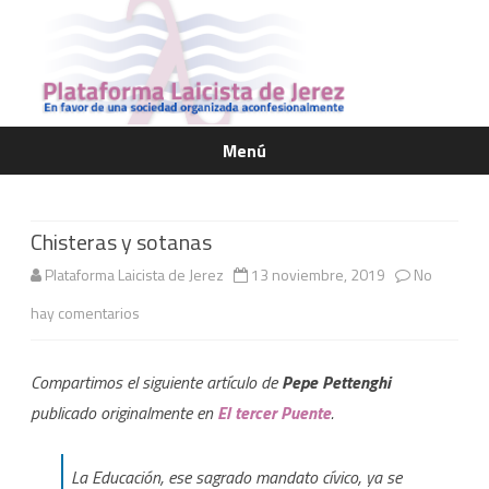
Menú
Saltar
contenido
Chisteras y sotanas
Plataforma Laicista de Jerez
13 noviembre, 2019
No
en
hay comentarios
Chisteras
Compartimos el siguiente artículo de
Pepe Pettenghi
y
publicado originalmente en
El tercer Puente
.
sotanas
La Educación, ese sagrado mandato cívico, ya se