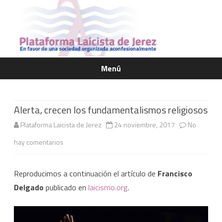
Menú
Saltar
contenido
Alerta, crecen los fundamentalismos religiosos
Plataforma Laicista de Jerez
24 noviembre, 2017
No
en
hay comentarios
Alerta,
Reproducimos a continuación el artículo de
Francisco
crecen
Delgado
publicado en
laicismo.org
.
los
fundamentalismos