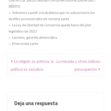
CENTRO DE SALUD UBICADO EN LA ANTIGUA BODEGA DÍEZ-
MÉRITO
» Volvemos a pedir a la alcaldesa que no subvencione los
desfiles procesionales de semana santa
» La Ley de Libertad de Conciencia queda fuera del plan
legislativo de 2022
» Laicismo, garantía democrática
» El terrorista santo
Navegación
La religión se politiza, la
La manada y otros indicios
de
política se sacraliza.
preocupantes
entradas
Deja una respuesta